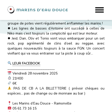
Événement du 28
MARINS D’EAU DOUCE
novembre 2025
✹ Depuis quelques années maintenant, l’énergie de ce
groupe de potes vient régulièrement enflammer les marins !
✹ Les lignes de basses d’Antoine ont succédé à celles de
Niko mais c’est toujours la complicité qui est leur moteur.
✹ Jeid, Dan, Oliv et Tonio vont vous embarquer pour un set
rock, pop agrémenté de clins d’oeil au reggae, avec
quelques nouveautés toujours à la sauce FGN. Un concert
vivifiant qui va vous entrainer sur la piste à coup sûr...
LEUR FACEBOOK
___________________________
Vendredi 28 novembre 2025
21H00
6€
PAS DE CB A LA BILLETTERIE ( prévoir chèques ou
espèces... pas de change ou de monnaie au bar )
Les Marins d’Eau Douce - Ramonville
05 61 73 16 15