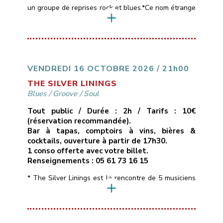
un groupe de reprises rock et blues.*Ce nom étrange
est emprunté aux paroles d’une chanson de Muddy
Waters, l’un des maîtres du blues américain,
référence commune aux 4 membres du groupe
(Pascal, Patrick, Thierry et Sébastien).*Le répertoire
des Black Cat Bones est assez large, entre […]
VENDREDI 16 OCTOBRE 2026 / 21h00
THE SILVER LININGS
Blues
/
Groove
/
Soul
Tout public / Durée : 2h / Tarifs : 10€
(réservation recommandée).
Bar à tapas, comptoirs à vins, bières &
cocktails, ouverture à partir de 17h30.
1 conso offerte avec votre billet.
Renseignements : 05 61 73 16 15
* The Silver Linings est la rencontre de 5 musiciens
de la région toulousaine qui soignent leur identité
musicale en naviguant à travers des morceaux peu
connus aux influences Blues, Soul, Rhythm & Blues
voire Funky, interprétés dans une bonne humeur et