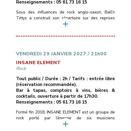
Renseignements : 05 61 73 16 15
Sous des influences de rock anglo-saxon, Ball’n
Tittys a construit son répertoire sur des reprises
atypiques, quelques classiques, des trouvailles de
faces B et une touche de Tarantino. C’est du punk
blues rock de garagiste qui sent la poussière et le
cambouis.
___________________________
Vendredi 22 janvier 2022
21H00
Libre
Les
Marins d’Eau Douce – Ramonville
05 […]
VENDREDI 29 JANVIER 2027 / 21h00
INSANE ELEMENT
Rock
Tout public / Durée : 2h / Tarifs : entrée libre
(réservation recommandée).
Bar à tapas, comptoirs à vins, bières &
cocktails, ouverture à partir de 17h30.
Renseignements : 05 61 73 16 15
Formé fin 2018, INSANE ELEMENT est un groupe de
rock porté par l’énergie de six musiciens
expérimentés.Puisant leurs racines auprès d’artistes
tels que Foo Fighters, Billy Talent et Rival Sons, ils