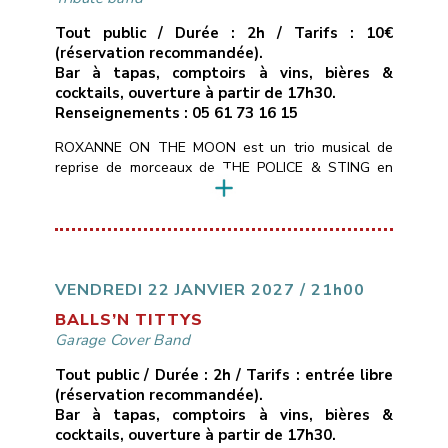
Tout public / Durée : 2h / Tarifs : 10€
(réservation recommandée).
Bar à tapas, comptoirs à vins, bières &
cocktails, ouverture à partir de 17h30.
Renseignements : 05 61 73 16 15
ROXANNE ON THE MOON est un trio musical de
reprise de morceaux de THE POLICE & STING en
mode chant/guitare, basse, batterie.Tous les styles
du répertoire de STING : POP, ROCK, SOUL,
MUSIQUE DU MONDE, REGGAE, BLUES pour 2h30
de live en direct avec énergie et émotion au rendez-
vous.
___________________________
Vendredi
15 janvier 2027
21H00
10€ avec […]
VENDREDI 22 JANVIER 2027 / 21h00
BALLS’N TITTYS
Garage Cover Band
Tout public / Durée : 2h / Tarifs : entrée libre
(réservation recommandée).
Bar à tapas, comptoirs à vins, bières &
cocktails, ouverture à partir de 17h30.