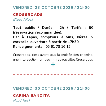
une passion communicative.* Un seul mot d’ordre :
du groove !!___________________________
VENDREDI 23 OCTOBRE 2026 / 21h00
Vendredi 16 octobre 2026
[…]
CROSSROADS
Blues
/
Rock
Tout public / Durée : 2h / Tarifs : 8€
(réservation recommandée).
Bar à tapas, comptoirs à vins, bières &
cocktails, ouverture à partir de 17h30.
Renseignements : 05 61 73 16 15
Crossroads, c’est avant tout la croisée des chemins,
une intersection, un lieu de retrouvailles.Crossroads
c’est aussi un hommage à la chanson de Calvin
Russel, chanteur et guitariste texan, qui passait
d’une ballade blues-country en guitare-voix, à des
compositions d’un blues-rock très énergiques.Les
rencontres chez les musicuens sont souvent des
jonctions métissées et bruyantes.Crossroads
VENDREDI 30 OCTOBRE 2026 / 21h00
n’échappe pas […]
CARINA BANDITA
Pop
/
Rock