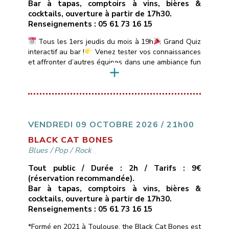
Bar à tapas, comptoirs à vins, bières &
cocktails, ouverture à partir de 17h30.
Renseignements : 05 61 73 16 15
Tous les 1ers jeudis du mois à 19h
Grand Quiz
interactif au bar !
Venez tester vos connaissances
et affronter d’autres équipes dans une ambiance fun
et conviviale.
Quiz animé par DJ Sébastien avec
boîtiers de réponse électroniques.
Au
programme :Sessions de 20 min sur des thèmes
variés : Blind Test, années 80-90-2000, Sexy Quiz,
Culture Générale, […]
VENDREDI 09 OCTOBRE 2026 / 21h00
BLACK CAT BONES
Blues
/
Pop
/
Rock
Tout public / Durée : 2h / Tarifs : 9€
(réservation recommandée).
Bar à tapas, comptoirs à vins, bières &
cocktails, ouverture à partir de 17h30.
Renseignements : 05 61 73 16 15
*Formé en 2021 à Toulouse, the Black Cat Bones est