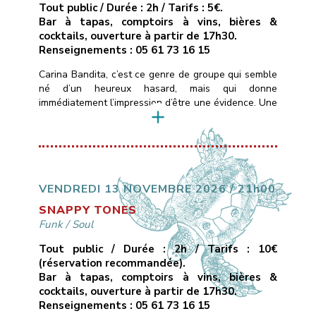
Tout public / Durée : 2h / Tarifs : 5€.
Bar à tapas, comptoirs à vins, bières &
cocktails, ouverture à partir de 17h30.
Renseignements : 05 61 73 16 15
Carina Bandita, c’est ce genre de groupe qui semble
né d’un heureux hasard, mais qui donne
immédiatement l’impression d’être une évidence. Une
formation rock dont les membres viennent de
différentes parties du monde, chacun portant dans
ses bagages un accent, une histoire, une couleur
musicale.Ce qui les uni, c’est une passion commune
pour la musique, […]
VENDREDI 13 NOVEMBRE 2026 / 21h00
SNAPPY TONES
Funk
/
Soul
Tout public / Durée : 2h / Tarifs : 10€
(réservation recommandée).
Bar à tapas, comptoirs à vins, bières &
cocktails, ouverture à partir de 17h30.
Renseignements : 05 61 73 16 15