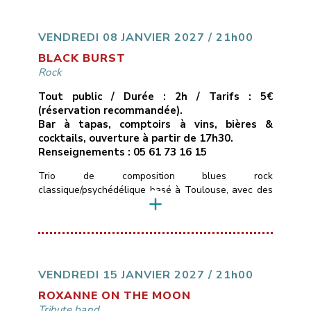
uniquement des compositions originales, quelque
part entre folk rock et stoner – des titres qui
cherchent à allier des […]
VENDREDI 08 JANVIER 2027 / 21h00
BLACK BURST
Rock
Tout public / Durée : 2h / Tarifs : 5€
(réservation recommandée).
Bar à tapas, comptoirs à vins, bières &
cocktails, ouverture à partir de 17h30.
Renseignements : 05 61 73 16 15
Trio de composition blues rock
classique/psychédélique basé à Toulouse, avec des
influences allant de Led Zepplin au Black Keys en
passant par les Rival Son, le groupe pourra aussi
varier avec des sonorités stoner plus moderne.Le
trio se compose de Timo ( basse et chant ) Merlijn (
Guitare ) Colin (Batterie) qui ont un […]
VENDREDI 15 JANVIER 2027 / 21h00
ROXANNE ON THE MOON
Tribute band