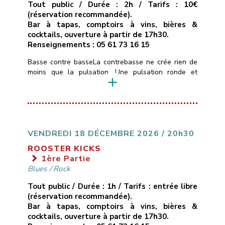
Tout public / Durée : 2h / Tarifs : 10€
(réservation recommandée).
Bar à tapas, comptoirs à vins, bières &
cocktails, ouverture à partir de 17h30.
Renseignements : 05 61 73 16 15
Basse contre basseLa contrebasse ne crée rien de
moins que la pulsation. Une pulsation ronde et
boisée, une pulsation mélodique qui construit
l’architecture musicale et guide l’ensemble du
groupe.Hommage donc à quelques contrebassistes
américains et français, let’s groove.Trompettes :
Guillaume Horgue, Bastien ServozTrombone :
Guillaume CerettoSaxophones : Michel Itier, Simon
VENDREDI 18 DÉCEMBRE 2026 / 20h30
RizzettoPiano : Olivier SabatierBasses : Bruno
ROOSTER KICKS
MamdyBatterie : Jéremy Morello
1ère Partie
___________________________
Vendredi […]
Blues
/
Rock
Tout public / Durée : 1h / Tarifs : entrée libre
(réservation recommandée).
Bar à tapas, comptoirs à vins, bières &
cocktails, ouverture à partir de 17h30.