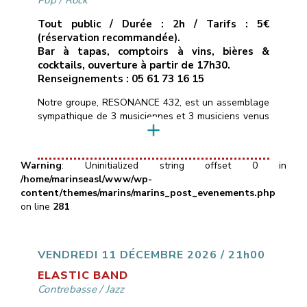
Pop
/
Rock
Tout public / Durée : 2h / Tarifs : 5€
(réservation recommandée).
Bar à tapas, comptoirs à vins, bières &
cocktails, ouverture à partir de 17h30.
Renseignements : 05 61 73 16 15
Notre groupe, RESONANCE 432, est un assemblage
sympathique de 3 musiciennes et 3 musiciens venus
d’horizons différents, et heureux de mettre en
commun leurs pratiques instrumentales.Nous
réinterprétons un répertoire éclectique de titres pop
Warning
: Uninitialized string offset 0 in
rock des dernières décennies alternant rythmes
/home/marinseasl/www/wp-
dynamiques (Eurythmics, Clash, AC/DC, …) et
content/themes/marins/marins_post_evenements.php
musiques plus intimistes (Alannah Myles, Murray
on line
281
Head, Portishead…) ainsi que […]
VENDREDI 11 DÉCEMBRE 2026 / 21h00
ELASTIC BAND
Contrebasse
/
Jazz