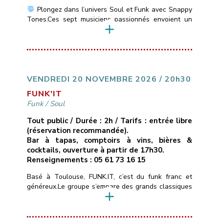
Plongez dans l’univers Soul et Funk avec Snappy
Tones.Ces sept musiciens passionnés envoient un
son vif et énergique des incontournables de la Soul
Motown: Stevie Wonder, Marvin Gaye, Jackson 5 &
du Funk: Jamiroquai, Chaka Khan, Earth, Wind &
Fire….
___________________________
Vendredi
13 novembre 2026
21H00
10€ ( avec une
conso )
Les Marins d’Eau […]
VENDREDI 20 NOVEMBRE 2026 / 20h30
FUNK’IT
Funk
/
Soul
Tout public / Durée : 2h / Tarifs : entrée libre
(réservation recommandée).
Bar à tapas, comptoirs à vins, bières &
cocktails, ouverture à partir de 17h30.
Renseignements : 05 61 73 16 15
Basé à Toulouse, FUNK.IT, c’est du funk franc et
généreux.Le groupe s’empare des grands classiques
du funk, de la soul et du groove — de Stevie
Wonder aux tubes qui ont fait l’histoire du genre —
et les réarrange à sa façon : nouveaux grooves,