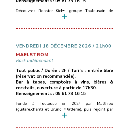
Renseignements : 05 61 73 16 15
Découvrez Rooster Kicks, groupe Toulousain de
Blues Rock, nous vous proposons de découvrir des
compositions blues rock originales et dansantes,
Formé en 2022 par Laety, David, Laura et Yohann, ce
groupe a réuni 4 passionnés de musique pour vous
faire découvrir ou redécouvrir le Rock, au sonorités
blues et pop.Nos influences et inspirations :Red Hot
VENDREDI 18 DÉCEMBRE 2026 / 21h00
Chili […]
MAELSTROM
Rock Indépendant
Tout public / Durée : 2h / Tarifs : entrée libre
(réservation recommandée).
Bar à tapas, comptoirs à vins, bières &
cocktails, ouverture à partir de 17h30.
Renseignements : 05 61 73 16 15
Fondé à Toulouse en 2024 par Matthieu
(guitare,chant) et Bruno (Batterie), puis rejoint par
Tanguy (Basse), MAELSTROM est né d’une envie
simple de pouvoir transmettre des émotions fortes
au public à travers nos morceaux.Le groupe propose