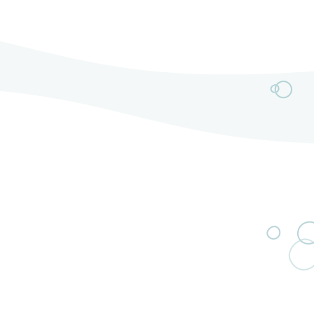
délivrent un rock moderne mariant riffs électriques
puissants et mélodies captivantes.L’année 2025
marque un tournant majeur avec l’arrivée de Jérémy
au chant et de […]