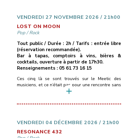
cuivres réorchestrés, ruptures inattendues.Ici, pas de
compositions, mais des reprises revisitées […]
VENDREDI 27 NOVEMBRE 2026 / 21h00
LOST ON MOON
Pop
/
Rock
Tout public / Durée : 2h / Tarifs : entrée libre
(réservation recommandée).
Bar à tapas, comptoirs à vins, bières &
cocktails, ouverture à partir de 17h30.
Renseignements : 05 61 73 16 15
Ces cinq là se sont trouvés sur le Meetic des
musiciens, et ce n’était pas pour une rencontre sans
lendemain …Ils personnalisent depuis quelques
années des standards de pop/rock (Pink Floyd,
Gossip, Muse, Fleetwood Mac, Lavilliers…) pour leur
donner des teintes Blues & Soul, tantôt calmes,
tantôt très énergiques.La voix et le violon de
Christelle […]
VENDREDI 04 DÉCEMBRE 2026 / 21h00
RESONANCE 432