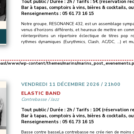
Tout public / Durée : 2h / Tarifs : 5€ (réservation 
Bar à tapas, comptoirs à vins, bières & cocktails, o
Renseignements : 05 61 73 16 15
Notre groupe, RESONANCE 432, est un assemblage sympat
venus d’horizons différents, et heureux de mettre en com
réinterprétons un répertoire éclectique de titres pop 
rythmes dynamiques (Eurythmics, Clash, AC/DC, …) et mu
Murray Head, Portishead…) ainsi que […]
easl/www/wp-content/themes/marins/marins_post_evenements.
VENDREDI 11 DÉCEMBRE 2026 / 21h00
ELASTIC BAND
Contrebasse
/
Jazz
Tout public / Durée : 2h / Tarifs : 10€ (réservation
Bar à tapas, comptoirs à vins, bières & cocktails, o
Renseignements : 05 61 73 16 15
Basse contre basseLa contrebasse ne crée rien de moins q