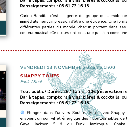
Bar à tapas, comptoirs à vins, bières & cocktails, o
Renseignements : 05 61 73 16 15
Carina Bandita, c’est ce genre de groupe qui semble n
immédiatement l’impression d’être une évidence. Une form
différentes parties du monde, chacun portant dans ses
couleur musicale.Ce qui les uni, c’est une passion commune
VENDREDI 13 NOVEMBRE 2026 / 21h00
SNAPPY TONES
Funk
/
Soul
Tout public / Durée : 2h / Tarifs : 10€ (réservation
Bar à tapas, comptoirs à vins, bières & cocktails, o
Renseignements : 05 61 73 16 15
Plongez dans l’univers Soul et Funk avec Snappy 
envoient un son vif et énergique des incontournables de
Gaye, Jackson 5 & du Funk: Jamiroquai, Chaka