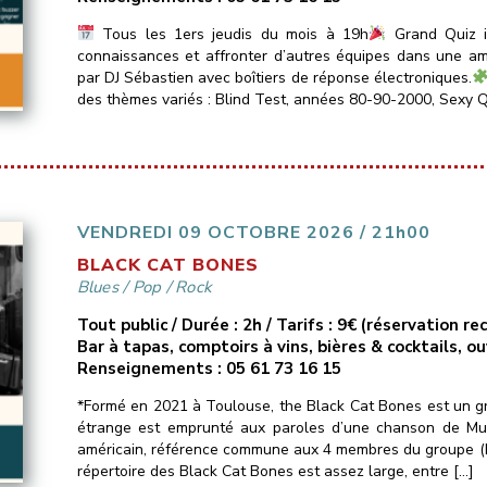
Tous les 1ers jeudis du mois à 19h
Grand Quiz in
connaissances et affronter d’autres équipes dans une amb
par DJ Sébastien avec boîtiers de réponse électroniques.
des thèmes variés : Blind Test, années 80-90-2000, Sexy Q
VENDREDI 09 OCTOBRE 2026 / 21h00
BLACK CAT BONES
Blues
/
Pop
/
Rock
Tout public / Durée : 2h / Tarifs : 9€ (réservation 
Bar à tapas, comptoirs à vins, bières & cocktails, o
Renseignements : 05 61 73 16 15
*Formé en 2021 à Toulouse, the Black Cat Bones est un gr
étrange est emprunté aux paroles d’une chanson de Mud
américain, référence commune aux 4 membres du groupe (Pas
répertoire des Black Cat Bones est assez large, entre […]