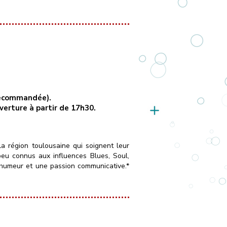
 recommandée).
uverture à partir de 17h30.
la région toulousaine qui soignent leur
peu connus aux influences Blues, Soul,
 humeur et une passion communicative.*
____
Vendredi 16 octobre 2026
[…]