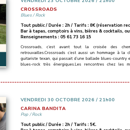
VENDREDI 23 OCTOBRE 2026 / 21h00
CROSSROADS
Blues
/
Rock
Tout public / Durée : 2h / Tarifs : 8€ (réservation 
Bar à tapas, comptoirs à vins, bières & cocktails, o
Renseignements : 05 61 73 16 15
Crossroads, c’est avant tout la croisée des chem
retrouvailles.Crossroads c’est aussi un hommage à la 
guitariste texan, qui passait d’une ballade blues-country 
blues-rock très énergiques.Les rencontres chez les 
métissées et bruyantes.Crossroads n’échappe pas […]
VENDREDI 30 OCTOBRE 2026 / 21h00
CARINA BANDITA
Pop
/
Rock
Tout public / Durée : 2h / Tarifs : 5€.