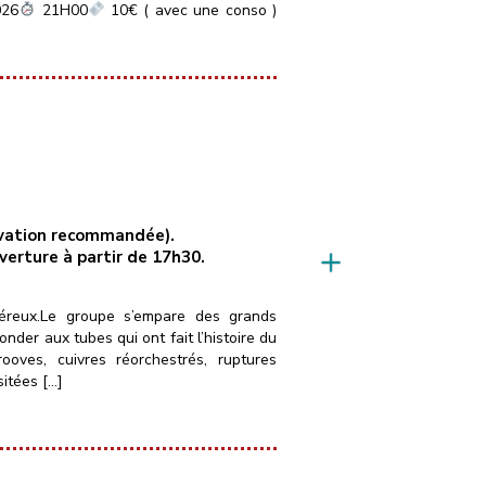
026
21H00
10€ ( avec une conso )
servation recommandée).
uverture à partir de 17h30.
néreux.Le groupe s’empare des grands
der aux tubes qui ont fait l’histoire du
ves, cuivres réorchestrés, ruptures
sitées […]