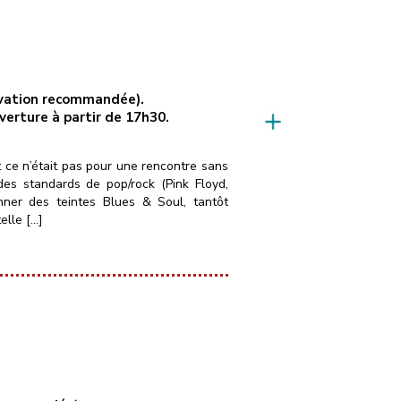
servation recommandée).
uverture à partir de 17h30.
t ce n’était pas pour une rencontre sans
es standards de pop/rock (Pink Floyd,
nner des teintes Blues & Soul, tantôt
elle […]