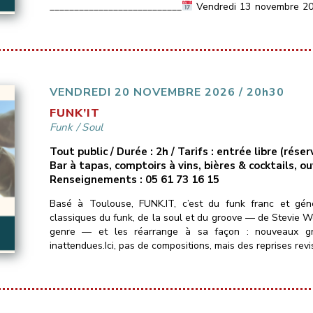
___________________________
Vendredi 13 novembre 2
Les Marins d’Eau […]
VENDREDI 20 NOVEMBRE 2026 / 20h30
FUNK’IT
Funk
/
Soul
Tout public / Durée : 2h / Tarifs : entrée libre (ré
Bar à tapas, comptoirs à vins, bières & cocktails, o
Renseignements : 05 61 73 16 15
Basé à Toulouse, FUNK.IT, c’est du funk franc et gé
classiques du funk, de la soul et du groove — de Stevie Won
genre — et les réarrange à sa façon : nouveaux groo
inattendues.Ici, pas de compositions, mais des reprises revi