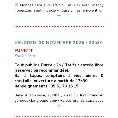
Plongez dans l’univers Soul et Funk avec Snappy
Tones.Ces sept musiciens passionnés envoient un
son vif et énergique des incontournables de la Soul
Motown: Stevie Wonder, Marvin Gaye, Jackson 5 &
du Funk: Jamiroquai, Chaka Khan, Earth, Wind &
Fire….
___________________________
Vendredi
13 novembre 2026
21H00
10€ ( avec une
conso )
Les Marins d’Eau […]
VENDREDI 20 NOVEMBRE 2026 / 20h30
FUNK’IT
Funk
/
Soul
Tout public / Durée : 2h / Tarifs : entrée libre
(réservation recommandée).
Bar à tapas, comptoirs à vins, bières &
cocktails, ouverture à partir de 17h30.
Renseignements : 05 61 73 16 15
Basé à Toulouse, FUNK.IT, c’est du funk franc et
généreux.Le groupe s’empare des grands classiques
du funk, de la soul et du groove — de Stevie
Wonder aux tubes qui ont fait l’histoire du genre —
et les réarrange à sa façon : nouveaux grooves,