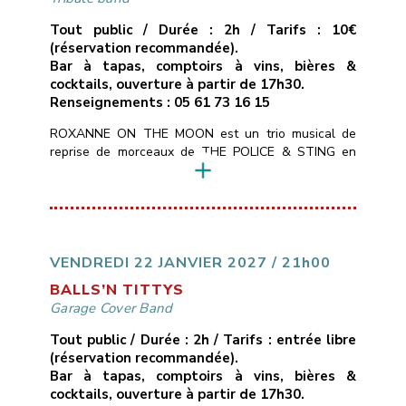
Tout public / Durée : 2h / Tarifs : 10€
(réservation recommandée).
Bar à tapas, comptoirs à vins, bières &
cocktails, ouverture à partir de 17h30.
Renseignements : 05 61 73 16 15
ROXANNE ON THE MOON est un trio musical de
reprise de morceaux de THE POLICE & STING en
mode chant/guitare, basse, batterie.Tous les styles
du répertoire de STING : POP, ROCK, SOUL,
MUSIQUE DU MONDE, REGGAE, BLUES pour 2h30
de live en direct avec énergie et émotion au rendez-
vous.
___________________________
Vendredi
15 janvier 2027
21H00
10€ avec […]
VENDREDI 22 JANVIER 2027 / 21h00
BALLS’N TITTYS
Garage Cover Band
Tout public / Durée : 2h / Tarifs : entrée libre
(réservation recommandée).
Bar à tapas, comptoirs à vins, bières &
cocktails, ouverture à partir de 17h30.