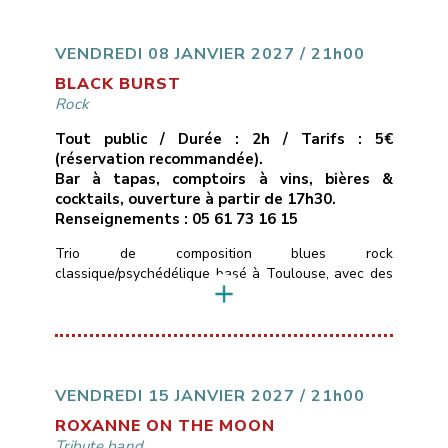
uniquement des compositions originales, quelque
part entre folk rock et stoner – des titres qui
cherchent à allier des […]
VENDREDI 08 JANVIER 2027 / 21h00
BLACK BURST
Rock
Tout public / Durée : 2h / Tarifs : 5€
(réservation recommandée).
Bar à tapas, comptoirs à vins, bières &
cocktails, ouverture à partir de 17h30.
Renseignements : 05 61 73 16 15
Trio de composition blues rock
classique/psychédélique basé à Toulouse, avec des
influences allant de Led Zepplin au Black Keys en
passant par les Rival Son, le groupe pourra aussi
varier avec des sonorités stoner plus moderne.Le
trio se compose de Timo ( basse et chant ) Merlijn (
Guitare ) Colin (Batterie) qui ont un […]
VENDREDI 15 JANVIER 2027 / 21h00
ROXANNE ON THE MOON
Tribute band