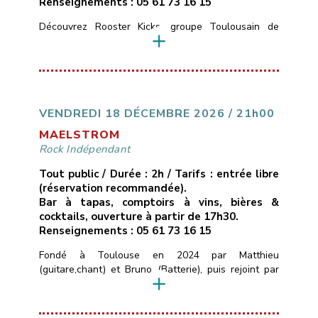
Renseignements : 05 61 73 16 15
Découvrez Rooster Kicks, groupe Toulousain de
Blues Rock, nous vous proposons de découvrir des
compositions blues rock originales et dansantes,
Formé en 2022 par Laety, David, Laura et Yohann, ce
groupe a réuni 4 passionnés de musique pour vous
faire découvrir ou redécouvrir le Rock, au sonorités
blues et pop.Nos influences et inspirations :Red Hot
VENDREDI 18 DÉCEMBRE 2026 / 21h00
Chili […]
MAELSTROM
Rock Indépendant
Tout public / Durée : 2h / Tarifs : entrée libre
(réservation recommandée).
Bar à tapas, comptoirs à vins, bières &
cocktails, ouverture à partir de 17h30.
Renseignements : 05 61 73 16 15
Fondé à Toulouse en 2024 par Matthieu
(guitare,chant) et Bruno (Batterie), puis rejoint par
Tanguy (Basse), MAELSTROM est né d’une envie
simple de pouvoir transmettre des émotions fortes
au public à travers nos morceaux.Le groupe propose