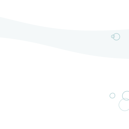
délivrent un rock moderne mariant riffs électriques
puissants et mélodies captivantes.L’année 2025
marque un tournant majeur avec l’arrivée de Jérémy
au chant et de […]