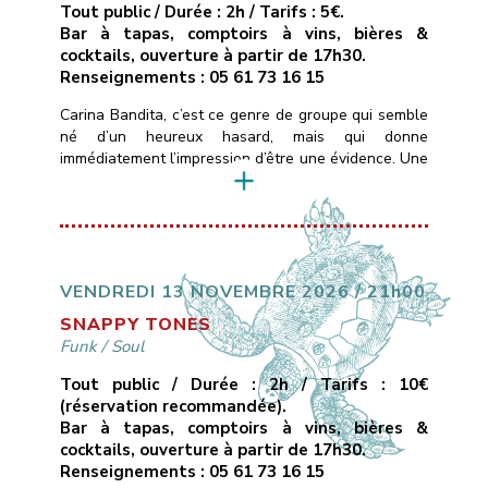
Tout public / Durée : 2h / Tarifs : 5€.
Bar à tapas, comptoirs à vins, bières &
cocktails, ouverture à partir de 17h30.
Renseignements : 05 61 73 16 15
Carina Bandita, c’est ce genre de groupe qui semble
né d’un heureux hasard, mais qui donne
immédiatement l’impression d’être une évidence. Une
formation rock dont les membres viennent de
différentes parties du monde, chacun portant dans
ses bagages un accent, une histoire, une couleur
musicale.Ce qui les uni, c’est une passion commune
pour la musique, […]
VENDREDI 13 NOVEMBRE 2026 / 21h00
SNAPPY TONES
Funk
/
Soul
Tout public / Durée : 2h / Tarifs : 10€
(réservation recommandée).
Bar à tapas, comptoirs à vins, bières &
cocktails, ouverture à partir de 17h30.
Renseignements : 05 61 73 16 15