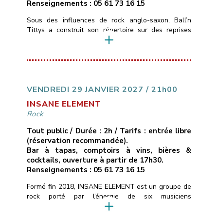
Renseignements : 05 61 73 16 15
Sous des influences de rock anglo-saxon, Ball’n
Tittys a construit son répertoire sur des reprises
atypiques, quelques classiques, des trouvailles de
faces B et une touche de Tarantino. C’est du punk
blues rock de garagiste qui sent la poussière et le
cambouis.
___________________________
Vendredi 22 janvier 2022
21H00
Libre
Les
Marins d’Eau Douce – Ramonville
05 […]
VENDREDI 29 JANVIER 2027 / 21h00
INSANE ELEMENT
Rock
Tout public / Durée : 2h / Tarifs : entrée libre
(réservation recommandée).
Bar à tapas, comptoirs à vins, bières &
cocktails, ouverture à partir de 17h30.
Renseignements : 05 61 73 16 15
Formé fin 2018, INSANE ELEMENT est un groupe de
rock porté par l’énergie de six musiciens
expérimentés.Puisant leurs racines auprès d’artistes
tels que Foo Fighters, Billy Talent et Rival Sons, ils