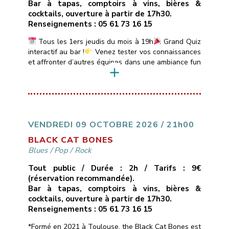
Bar à tapas, comptoirs à vins, bières &
cocktails, ouverture à partir de 17h30.
Renseignements : 05 61 73 16 15
Tous les 1ers jeudis du mois à 19h
Grand Quiz
interactif au bar !
Venez tester vos connaissances
et affronter d’autres équipes dans une ambiance fun
et conviviale.
Quiz animé par DJ Sébastien avec
boîtiers de réponse électroniques.
Au
programme :Sessions de 20 min sur des thèmes
variés : Blind Test, années 80-90-2000, Sexy Quiz,
Culture Générale, […]
VENDREDI 09 OCTOBRE 2026 / 21h00
BLACK CAT BONES
Blues
/
Pop
/
Rock
Tout public / Durée : 2h / Tarifs : 9€
(réservation recommandée).
Bar à tapas, comptoirs à vins, bières &
cocktails, ouverture à partir de 17h30.
Renseignements : 05 61 73 16 15
*Formé en 2021 à Toulouse, the Black Cat Bones est