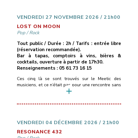
cuivres réorchestrés, ruptures inattendues.Ici, pas de
compositions, mais des reprises revisitées […]
VENDREDI 27 NOVEMBRE 2026 / 21h00
LOST ON MOON
Pop
/
Rock
Tout public / Durée : 2h / Tarifs : entrée libre
(réservation recommandée).
Bar à tapas, comptoirs à vins, bières &
cocktails, ouverture à partir de 17h30.
Renseignements : 05 61 73 16 15
Ces cinq là se sont trouvés sur le Meetic des
musiciens, et ce n’était pas pour une rencontre sans
lendemain …Ils personnalisent depuis quelques
années des standards de pop/rock (Pink Floyd,
Gossip, Muse, Fleetwood Mac, Lavilliers…) pour leur
donner des teintes Blues & Soul, tantôt calmes,
tantôt très énergiques.La voix et le violon de
Christelle […]
VENDREDI 04 DÉCEMBRE 2026 / 21h00
RESONANCE 432