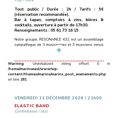
Pop
/
Rock
Tout public / Durée : 2h / Tarifs : 5€
(réservation recommandée).
Bar à tapas, comptoirs à vins, bières &
cocktails, ouverture à partir de 17h30.
Renseignements : 05 61 73 16 15
Notre groupe, RESONANCE 432, est un assemblage
sympathique de 3 musiciennes et 3 musiciens venus
d’horizons différents, et heureux de mettre en
commun leurs pratiques instrumentales.Nous
réinterprétons un répertoire éclectique de titres pop
Warning
: Uninitialized string offset 0 in
rock des dernières décennies alternant rythmes
/home/marinseasl/www/wp-
dynamiques (Eurythmics, Clash, AC/DC, …) et
content/themes/marins/marins_post_evenements.php
musiques plus intimistes (Alannah Myles, Murray
on line
281
Head, Portishead…) ainsi que […]
VENDREDI 11 DÉCEMBRE 2026 / 21h00
ELASTIC BAND
Contrebasse
/
Jazz