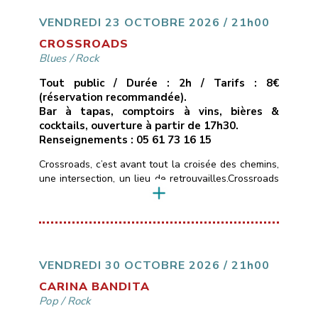
une passion communicative.* Un seul mot d’ordre :
du groove !!___________________________
VENDREDI 23 OCTOBRE 2026 / 21h00
Vendredi 16 octobre 2026
[…]
CROSSROADS
Blues
/
Rock
Tout public / Durée : 2h / Tarifs : 8€
(réservation recommandée).
Bar à tapas, comptoirs à vins, bières &
cocktails, ouverture à partir de 17h30.
Renseignements : 05 61 73 16 15
Crossroads, c’est avant tout la croisée des chemins,
une intersection, un lieu de retrouvailles.Crossroads
c’est aussi un hommage à la chanson de Calvin
Russel, chanteur et guitariste texan, qui passait
d’une ballade blues-country en guitare-voix, à des
compositions d’un blues-rock très énergiques.Les
rencontres chez les musicuens sont souvent des
jonctions métissées et bruyantes.Crossroads
VENDREDI 30 OCTOBRE 2026 / 21h00
n’échappe pas […]
CARINA BANDITA
Pop
/
Rock