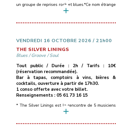
un groupe de reprises rock et blues.*Ce nom étrange
est emprunté aux paroles d’une chanson de Muddy
Waters, l’un des maîtres du blues américain,
référence commune aux 4 membres du groupe
(Pascal, Patrick, Thierry et Sébastien).*Le répertoire
des Black Cat Bones est assez large, entre […]
VENDREDI 16 OCTOBRE 2026 / 21h00
THE SILVER LININGS
Blues
/
Groove
/
Soul
Tout public / Durée : 2h / Tarifs : 10€
(réservation recommandée).
Bar à tapas, comptoirs à vins, bières &
cocktails, ouverture à partir de 17h30.
1 conso offerte avec votre billet.
Renseignements : 05 61 73 16 15
* The Silver Linings est la rencontre de 5 musiciens
de la région toulousaine qui soignent leur identité
musicale en naviguant à travers des morceaux peu
connus aux influences Blues, Soul, Rhythm & Blues
voire Funky, interprétés dans une bonne humeur et