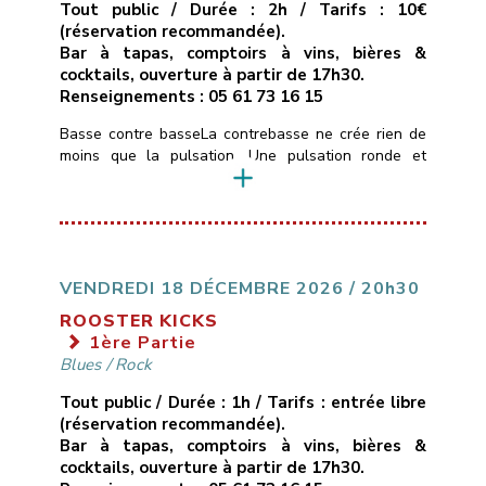
Tout public / Durée : 2h / Tarifs : 10€
(réservation recommandée).
Bar à tapas, comptoirs à vins, bières &
cocktails, ouverture à partir de 17h30.
Renseignements : 05 61 73 16 15
Basse contre basseLa contrebasse ne crée rien de
moins que la pulsation. Une pulsation ronde et
boisée, une pulsation mélodique qui construit
l’architecture musicale et guide l’ensemble du
groupe.Hommage donc à quelques contrebassistes
américains et français, let’s groove.Trompettes :
Guillaume Horgue, Bastien ServozTrombone :
Guillaume CerettoSaxophones : Michel Itier, Simon
VENDREDI 18 DÉCEMBRE 2026 / 20h30
RizzettoPiano : Olivier SabatierBasses : Bruno
ROOSTER KICKS
MamdyBatterie : Jéremy Morello
1ère Partie
___________________________
Vendredi […]
Blues
/
Rock
Tout public / Durée : 1h / Tarifs : entrée libre
(réservation recommandée).
Bar à tapas, comptoirs à vins, bières &
cocktails, ouverture à partir de 17h30.