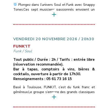
Plongez dans l’univers Soul et Funk avec Snappy
Tones.Ces sept musiciens passionnés envoient un
son vif et énergique des incontournables de la Soul
Motown: Stevie Wonder, Marvin Gaye, Jackson 5 &
du Funk: Jamiroquai, Chaka Khan, Earth, Wind &
Fire….
___________________________
Vendredi
13 novembre 2026
21H00
10€ ( avec une
conso )
Les Marins d’Eau […]
VENDREDI 20 NOVEMBRE 2026 / 20h30
FUNK’IT
Funk
/
Soul
Tout public / Durée : 2h / Tarifs : entrée libre
(réservation recommandée).
Bar à tapas, comptoirs à vins, bières &
cocktails, ouverture à partir de 17h30.
Renseignements : 05 61 73 16 15
Basé à Toulouse, FUNK.IT, c’est du funk franc et
généreux.Le groupe s’empare des grands classiques
du funk, de la soul et du groove — de Stevie
Wonder aux tubes qui ont fait l’histoire du genre —
et les réarrange à sa façon : nouveaux grooves,