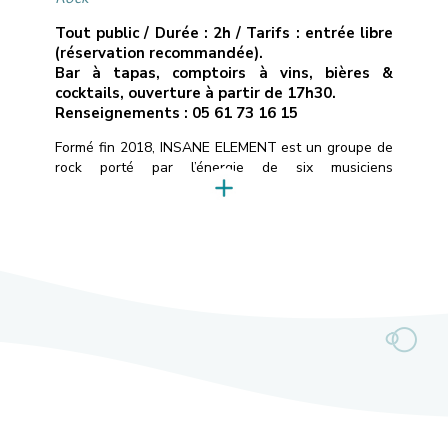
Tout public / Durée : 2h / Tarifs : entrée libre
(réservation recommandée).
Bar à tapas, comptoirs à vins, bières &
cocktails, ouverture à partir de 17h30.
Renseignements : 05 61 73 16 15
Formé fin 2018, INSANE ELEMENT est un groupe de
rock porté par l’énergie de six musiciens
expérimentés.Puisant leurs racines auprès d’artistes
tels que Foo Fighters, Billy Talent et Rival Sons, ils
délivrent un rock moderne mariant riffs électriques
puissants et mélodies captivantes.L’année 2025
marque un tournant majeur avec l’arrivée de Jérémy
au chant et de […]