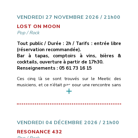
cuivres réorchestrés, ruptures inattendues.Ici, pas de
compositions, mais des reprises revisitées […]
VENDREDI 27 NOVEMBRE 2026 / 21h00
LOST ON MOON
Pop
/
Rock
Tout public / Durée : 2h / Tarifs : entrée libre
(réservation recommandée).
Bar à tapas, comptoirs à vins, bières &
cocktails, ouverture à partir de 17h30.
Renseignements : 05 61 73 16 15
Ces cinq là se sont trouvés sur le Meetic des
musiciens, et ce n’était pas pour une rencontre sans
lendemain …Ils personnalisent depuis quelques
années des standards de pop/rock (Pink Floyd,
Gossip, Muse, Fleetwood Mac, Lavilliers…) pour leur
donner des teintes Blues & Soul, tantôt calmes,
tantôt très énergiques.La voix et le violon de
Christelle […]
VENDREDI 04 DÉCEMBRE 2026 / 21h00
RESONANCE 432