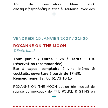
Trio de composition blues rock
classique/psychédélique basé à Toulouse, avec des
influences allant de Led Zepplin au Black Keys en
passant par les Rival Son, le groupe pourra aussi
varier avec des sonorités stoner plus moderne.Le
trio se compose de Timo ( basse et chant ) Merlijn (
Guitare ) Colin (Batterie) qui ont un […]
VENDREDI 15 JANVIER 2027 / 21h00
ROXANNE ON THE MOON
Tribute band
Tout public / Durée : 2h / Tarifs : 10€
(réservation recommandée).
Bar à tapas, comptoirs à vins, bières &
cocktails, ouverture à partir de 17h30.
Renseignements : 05 61 73 16 15
ROXANNE ON THE MOON est un trio musical de
reprise de morceaux de THE POLICE & STING en
mode chant/guitare, basse, batterie.Tous les styles
du répertoire de STING : POP, ROCK, SOUL,
MUSIQUE DU MONDE, REGGAE, BLUES pour 2h30