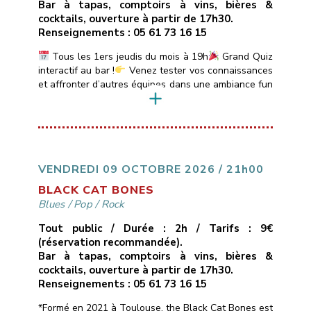
Bar à tapas, comptoirs à vins, bières &
cocktails, ouverture à partir de 17h30.
Renseignements : 05 61 73 16 15
Tous les 1ers jeudis du mois à 19h
Grand Quiz
interactif au bar !
Venez tester vos connaissances
et affronter d’autres équipes dans une ambiance fun
et conviviale.
Quiz animé par DJ Sébastien avec
boîtiers de réponse électroniques.
Au
programme :Sessions de 20 min sur des thèmes
variés : Blind Test, années 80-90-2000, Sexy Quiz,
Culture Générale, […]
VENDREDI 09 OCTOBRE 2026 / 21h00
BLACK CAT BONES
Blues
/
Pop
/
Rock
Tout public / Durée : 2h / Tarifs : 9€
(réservation recommandée).
Bar à tapas, comptoirs à vins, bières &
cocktails, ouverture à partir de 17h30.
Renseignements : 05 61 73 16 15
*Formé en 2021 à Toulouse, the Black Cat Bones est