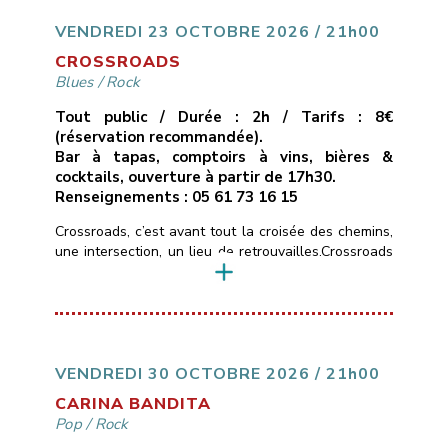
une passion communicative.* Un seul mot d’ordre :
du groove !!___________________________
VENDREDI 23 OCTOBRE 2026 / 21h00
Vendredi 16 octobre 2026
[…]
CROSSROADS
Blues
/
Rock
Tout public / Durée : 2h / Tarifs : 8€
(réservation recommandée).
Bar à tapas, comptoirs à vins, bières &
cocktails, ouverture à partir de 17h30.
Renseignements : 05 61 73 16 15
Crossroads, c’est avant tout la croisée des chemins,
une intersection, un lieu de retrouvailles.Crossroads
c’est aussi un hommage à la chanson de Calvin
Russel, chanteur et guitariste texan, qui passait
d’une ballade blues-country en guitare-voix, à des
compositions d’un blues-rock très énergiques.Les
rencontres chez les musicuens sont souvent des
jonctions métissées et bruyantes.Crossroads
VENDREDI 30 OCTOBRE 2026 / 21h00
n’échappe pas […]
CARINA BANDITA
Pop
/
Rock