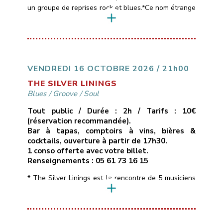
un groupe de reprises rock et blues.*Ce nom étrange
est emprunté aux paroles d’une chanson de Muddy
Waters, l’un des maîtres du blues américain,
référence commune aux 4 membres du groupe
(Pascal, Patrick, Thierry et Sébastien).*Le répertoire
des Black Cat Bones est assez large, entre […]
VENDREDI 16 OCTOBRE 2026 / 21h00
THE SILVER LININGS
Blues
/
Groove
/
Soul
Tout public / Durée : 2h / Tarifs : 10€
(réservation recommandée).
Bar à tapas, comptoirs à vins, bières &
cocktails, ouverture à partir de 17h30.
1 conso offerte avec votre billet.
Renseignements : 05 61 73 16 15
* The Silver Linings est la rencontre de 5 musiciens
de la région toulousaine qui soignent leur identité
musicale en naviguant à travers des morceaux peu
connus aux influences Blues, Soul, Rhythm & Blues
voire Funky, interprétés dans une bonne humeur et