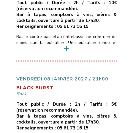
Tout public / Durée : 2h / Tarifs : 10€
(réservation recommandée).
Bar à tapas, comptoirs à vins, bières &
cocktails, ouverture à partir de 17h30.
Renseignements : 05 61 73 16 15
Basse contre basseLa contrebasse ne crée rien de
moins que la pulsation. Une pulsation ronde et
boisée, une pulsation mélodique qui construit
l’architecture musicale et guide l’ensemble du
groupe.Hommage donc à quelques contrebassistes
américains et français, let’s groove.Trompettes :
Guillaume Horgue, Bastien ServozTrombone :
Guillaume CerettoSaxophones : Michel Itier, Simon
VENDREDI 08 JANVIER 2027 / 21h00
RizzettoPiano : Olivier SabatierBasses : Bruno
BLACK BURST
MamdyBatterie : Jéremy Morello
Rock
___________________________
Vendredi […]
Tout public / Durée : 2h / Tarifs : 5€
(réservation recommandée).
Bar à tapas, comptoirs à vins, bières &
cocktails, ouverture à partir de 17h30.
Renseignements : 05 61 73 16 15