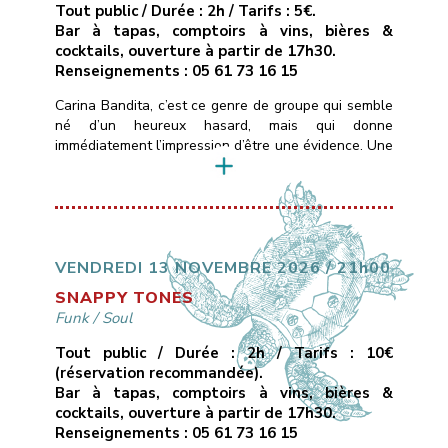
Tout public / Durée : 2h / Tarifs : 5€.
Bar à tapas, comptoirs à vins, bières &
cocktails, ouverture à partir de 17h30.
Renseignements : 05 61 73 16 15
Carina Bandita, c’est ce genre de groupe qui semble
né d’un heureux hasard, mais qui donne
immédiatement l’impression d’être une évidence. Une
formation rock dont les membres viennent de
différentes parties du monde, chacun portant dans
ses bagages un accent, une histoire, une couleur
musicale.Ce qui les uni, c’est une passion commune
pour la musique, […]
VENDREDI 13 NOVEMBRE 2026 / 21h00
SNAPPY TONES
Funk
/
Soul
Tout public / Durée : 2h / Tarifs : 10€
(réservation recommandée).
Bar à tapas, comptoirs à vins, bières &
cocktails, ouverture à partir de 17h30.
Renseignements : 05 61 73 16 15