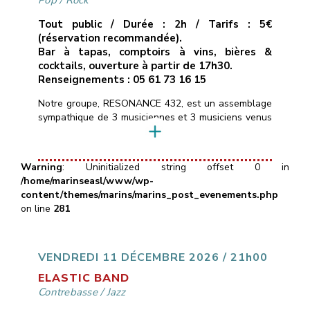
Pop
/
Rock
Tout public / Durée : 2h / Tarifs : 5€
(réservation recommandée).
Bar à tapas, comptoirs à vins, bières &
cocktails, ouverture à partir de 17h30.
Renseignements : 05 61 73 16 15
Notre groupe, RESONANCE 432, est un assemblage
sympathique de 3 musiciennes et 3 musiciens venus
d’horizons différents, et heureux de mettre en
commun leurs pratiques instrumentales.Nous
réinterprétons un répertoire éclectique de titres pop
Warning
: Uninitialized string offset 0 in
rock des dernières décennies alternant rythmes
/home/marinseasl/www/wp-
dynamiques (Eurythmics, Clash, AC/DC, …) et
content/themes/marins/marins_post_evenements.php
musiques plus intimistes (Alannah Myles, Murray
on line
281
Head, Portishead…) ainsi que […]
VENDREDI 11 DÉCEMBRE 2026 / 21h00
ELASTIC BAND
Contrebasse
/
Jazz