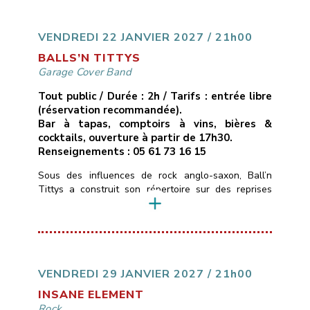
de live en direct avec énergie et émotion au rendez-
vous.
___________________________
Vendredi
15 janvier 2027
21H00
10€ avec […]
VENDREDI 22 JANVIER 2027 / 21h00
BALLS’N TITTYS
Garage Cover Band
Tout public / Durée : 2h / Tarifs : entrée libre
(réservation recommandée).
Bar à tapas, comptoirs à vins, bières &
cocktails, ouverture à partir de 17h30.
Renseignements : 05 61 73 16 15
Sous des influences de rock anglo-saxon, Ball’n
Tittys a construit son répertoire sur des reprises
atypiques, quelques classiques, des trouvailles de
faces B et une touche de Tarantino. C’est du punk
blues rock de garagiste qui sent la poussière et le
cambouis.
___________________________
Vendredi 22 janvier 2022
21H00
Libre
Les
Marins d’Eau Douce – Ramonville
05 […]
VENDREDI 29 JANVIER 2027 / 21h00
INSANE ELEMENT
Rock