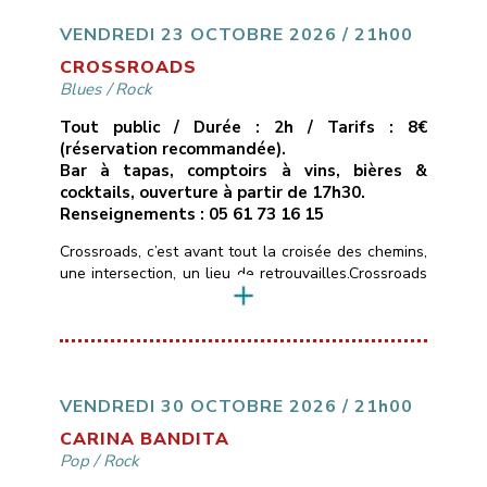
une passion communicative.* Un seul mot d’ordre :
du groove !!___________________________
VENDREDI 23 OCTOBRE 2026 / 21h00
Vendredi 16 octobre 2026
[…]
CROSSROADS
Blues
/
Rock
Tout public / Durée : 2h / Tarifs : 8€
(réservation recommandée).
Bar à tapas, comptoirs à vins, bières &
cocktails, ouverture à partir de 17h30.
Renseignements : 05 61 73 16 15
Crossroads, c’est avant tout la croisée des chemins,
une intersection, un lieu de retrouvailles.Crossroads
c’est aussi un hommage à la chanson de Calvin
Russel, chanteur et guitariste texan, qui passait
d’une ballade blues-country en guitare-voix, à des
compositions d’un blues-rock très énergiques.Les
rencontres chez les musicuens sont souvent des
jonctions métissées et bruyantes.Crossroads
VENDREDI 30 OCTOBRE 2026 / 21h00
n’échappe pas […]
CARINA BANDITA
Pop
/
Rock