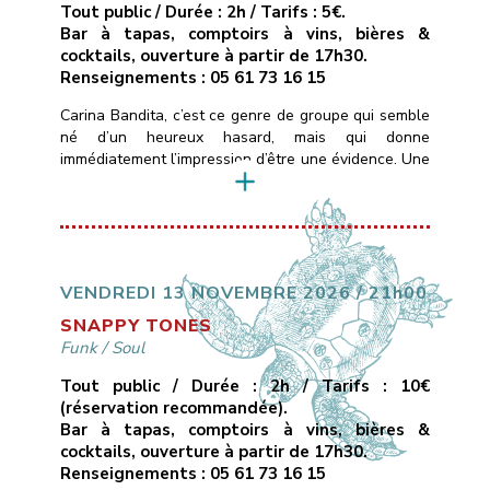
Tout public / Durée : 2h / Tarifs : 5€.
Bar à tapas, comptoirs à vins, bières &
cocktails, ouverture à partir de 17h30.
Renseignements : 05 61 73 16 15
Carina Bandita, c’est ce genre de groupe qui semble
né d’un heureux hasard, mais qui donne
immédiatement l’impression d’être une évidence. Une
formation rock dont les membres viennent de
différentes parties du monde, chacun portant dans
ses bagages un accent, une histoire, une couleur
musicale.Ce qui les uni, c’est une passion commune
pour la musique, […]
VENDREDI 13 NOVEMBRE 2026 / 21h00
SNAPPY TONES
Funk
/
Soul
Tout public / Durée : 2h / Tarifs : 10€
(réservation recommandée).
Bar à tapas, comptoirs à vins, bières &
cocktails, ouverture à partir de 17h30.
Renseignements : 05 61 73 16 15