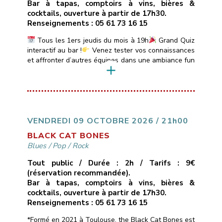
Bar à tapas, comptoirs à vins, bières &
cocktails, ouverture à partir de 17h30.
Renseignements : 05 61 73 16 15
Tous les 1ers jeudis du mois à 19h
Grand Quiz
interactif au bar !
Venez tester vos connaissances
et affronter d’autres équipes dans une ambiance fun
et conviviale.
Quiz animé par DJ Sébastien avec
boîtiers de réponse électroniques.
Au
programme :Sessions de 20 min sur des thèmes
variés : Blind Test, années 80-90-2000, Sexy Quiz,
Culture Générale, […]
VENDREDI 09 OCTOBRE 2026 / 21h00
BLACK CAT BONES
Blues
/
Pop
/
Rock
Tout public / Durée : 2h / Tarifs : 9€
(réservation recommandée).
Bar à tapas, comptoirs à vins, bières &
cocktails, ouverture à partir de 17h30.
Renseignements : 05 61 73 16 15
*Formé en 2021 à Toulouse, the Black Cat Bones est