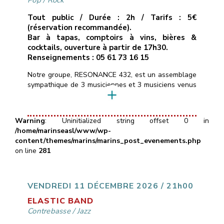
Pop
/
Rock
Tout public / Durée : 2h / Tarifs : 5€
(réservation recommandée).
Bar à tapas, comptoirs à vins, bières &
cocktails, ouverture à partir de 17h30.
Renseignements : 05 61 73 16 15
Notre groupe, RESONANCE 432, est un assemblage
sympathique de 3 musiciennes et 3 musiciens venus
d’horizons différents, et heureux de mettre en
commun leurs pratiques instrumentales.Nous
réinterprétons un répertoire éclectique de titres pop
Warning
: Uninitialized string offset 0 in
rock des dernières décennies alternant rythmes
/home/marinseasl/www/wp-
dynamiques (Eurythmics, Clash, AC/DC, …) et
content/themes/marins/marins_post_evenements.php
musiques plus intimistes (Alannah Myles, Murray
on line
281
Head, Portishead…) ainsi que […]
VENDREDI 11 DÉCEMBRE 2026 / 21h00
ELASTIC BAND
Contrebasse
/
Jazz