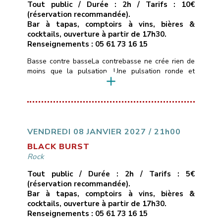
Tout public / Durée : 2h / Tarifs : 10€
(réservation recommandée).
Bar à tapas, comptoirs à vins, bières &
cocktails, ouverture à partir de 17h30.
Renseignements : 05 61 73 16 15
Basse contre basseLa contrebasse ne crée rien de
moins que la pulsation. Une pulsation ronde et
boisée, une pulsation mélodique qui construit
l’architecture musicale et guide l’ensemble du
groupe.Hommage donc à quelques contrebassistes
américains et français, let’s groove.Trompettes :
Guillaume Horgue, Bastien ServozTrombone :
Guillaume CerettoSaxophones : Michel Itier, Simon
VENDREDI 08 JANVIER 2027 / 21h00
RizzettoPiano : Olivier SabatierBasses : Bruno
BLACK BURST
MamdyBatterie : Jéremy Morello
Rock
___________________________
Vendredi […]
Tout public / Durée : 2h / Tarifs : 5€
(réservation recommandée).
Bar à tapas, comptoirs à vins, bières &
cocktails, ouverture à partir de 17h30.
Renseignements : 05 61 73 16 15