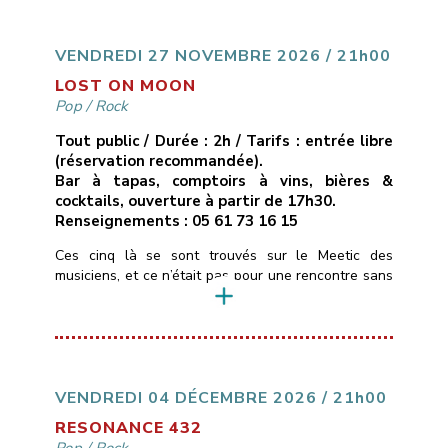
cuivres réorchestrés, ruptures inattendues.Ici, pas de
compositions, mais des reprises revisitées […]
VENDREDI 27 NOVEMBRE 2026 / 21h00
LOST ON MOON
Pop
/
Rock
Tout public / Durée : 2h / Tarifs : entrée libre
(réservation recommandée).
Bar à tapas, comptoirs à vins, bières &
cocktails, ouverture à partir de 17h30.
Renseignements : 05 61 73 16 15
Ces cinq là se sont trouvés sur le Meetic des
musiciens, et ce n’était pas pour une rencontre sans
lendemain …Ils personnalisent depuis quelques
années des standards de pop/rock (Pink Floyd,
Gossip, Muse, Fleetwood Mac, Lavilliers…) pour leur
donner des teintes Blues & Soul, tantôt calmes,
tantôt très énergiques.La voix et le violon de
Christelle […]
VENDREDI 04 DÉCEMBRE 2026 / 21h00
RESONANCE 432