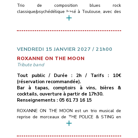
Trio de composition blues rock
classique/psychédélique basé à Toulouse, avec des
influences allant de Led Zepplin au Black Keys en
passant par les Rival Son, le groupe pourra aussi
varier avec des sonorités stoner plus moderne.Le
trio se compose de Timo ( basse et chant ) Merlijn (
Guitare ) Colin (Batterie) qui ont un […]
VENDREDI 15 JANVIER 2027 / 21h00
ROXANNE ON THE MOON
Tribute band
Tout public / Durée : 2h / Tarifs : 10€
(réservation recommandée).
Bar à tapas, comptoirs à vins, bières &
cocktails, ouverture à partir de 17h30.
Renseignements : 05 61 73 16 15
ROXANNE ON THE MOON est un trio musical de
reprise de morceaux de THE POLICE & STING en
mode chant/guitare, basse, batterie.Tous les styles
du répertoire de STING : POP, ROCK, SOUL,
MUSIQUE DU MONDE, REGGAE, BLUES pour 2h30