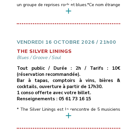
un groupe de reprises rock et blues.*Ce nom étrange
est emprunté aux paroles d’une chanson de Muddy
Waters, l’un des maîtres du blues américain,
référence commune aux 4 membres du groupe
(Pascal, Patrick, Thierry et Sébastien).*Le répertoire
des Black Cat Bones est assez large, entre […]
VENDREDI 16 OCTOBRE 2026 / 21h00
THE SILVER LININGS
Blues
/
Groove
/
Soul
Tout public / Durée : 2h / Tarifs : 10€
(réservation recommandée).
Bar à tapas, comptoirs à vins, bières &
cocktails, ouverture à partir de 17h30.
1 conso offerte avec votre billet.
Renseignements : 05 61 73 16 15
* The Silver Linings est la rencontre de 5 musiciens
de la région toulousaine qui soignent leur identité
musicale en naviguant à travers des morceaux peu
connus aux influences Blues, Soul, Rhythm & Blues
voire Funky, interprétés dans une bonne humeur et