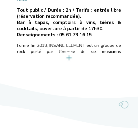
Tout public / Durée : 2h / Tarifs : entrée libre
(réservation recommandée).
Bar à tapas, comptoirs à vins, bières &
cocktails, ouverture à partir de 17h30.
Renseignements : 05 61 73 16 15
Formé fin 2018, INSANE ELEMENT est un groupe de
rock porté par l’énergie de six musiciens
expérimentés.Puisant leurs racines auprès d’artistes
tels que Foo Fighters, Billy Talent et Rival Sons, ils
délivrent un rock moderne mariant riffs électriques
puissants et mélodies captivantes.L’année 2025
marque un tournant majeur avec l’arrivée de Jérémy
au chant et de […]