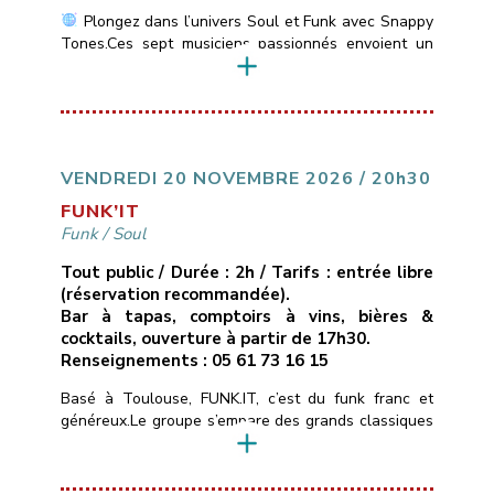
Plongez dans l’univers Soul et Funk avec Snappy
Tones.Ces sept musiciens passionnés envoient un
son vif et énergique des incontournables de la Soul
Motown: Stevie Wonder, Marvin Gaye, Jackson 5 &
du Funk: Jamiroquai, Chaka Khan, Earth, Wind &
Fire….
___________________________
Vendredi
13 novembre 2026
21H00
10€ ( avec une
conso )
Les Marins d’Eau […]
VENDREDI 20 NOVEMBRE 2026 / 20h30
FUNK’IT
Funk
/
Soul
Tout public / Durée : 2h / Tarifs : entrée libre
(réservation recommandée).
Bar à tapas, comptoirs à vins, bières &
cocktails, ouverture à partir de 17h30.
Renseignements : 05 61 73 16 15
Basé à Toulouse, FUNK.IT, c’est du funk franc et
généreux.Le groupe s’empare des grands classiques
du funk, de la soul et du groove — de Stevie
Wonder aux tubes qui ont fait l’histoire du genre —
et les réarrange à sa façon : nouveaux grooves,