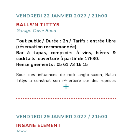
de live en direct avec énergie et émotion au rendez-
vous.
___________________________
Vendredi
15 janvier 2027
21H00
10€ avec […]
VENDREDI 22 JANVIER 2027 / 21h00
BALLS’N TITTYS
Garage Cover Band
Tout public / Durée : 2h / Tarifs : entrée libre
(réservation recommandée).
Bar à tapas, comptoirs à vins, bières &
cocktails, ouverture à partir de 17h30.
Renseignements : 05 61 73 16 15
Sous des influences de rock anglo-saxon, Ball’n
Tittys a construit son répertoire sur des reprises
atypiques, quelques classiques, des trouvailles de
faces B et une touche de Tarantino. C’est du punk
blues rock de garagiste qui sent la poussière et le
cambouis.
___________________________
Vendredi 22 janvier 2022
21H00
Libre
Les
Marins d’Eau Douce – Ramonville
05 […]
VENDREDI 29 JANVIER 2027 / 21h00
INSANE ELEMENT
Rock