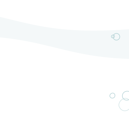
délivrent un rock moderne mariant riffs électriques
puissants et mélodies captivantes.L’année 2025
marque un tournant majeur avec l’arrivée de Jérémy
au chant et de […]