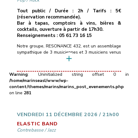
Pop
/
Rock
Tout public / Durée : 2h / Tarifs : 5€
(réservation recommandée).
Bar à tapas, comptoirs à vins, bières &
cocktails, ouverture à partir de 17h30.
Renseignements : 05 61 73 16 15
Notre groupe, RESONANCE 432, est un assemblage
sympathique de 3 musiciennes et 3 musiciens venus
d’horizons différents, et heureux de mettre en
commun leurs pratiques instrumentales.Nous
réinterprétons un répertoire éclectique de titres pop
Warning
: Uninitialized string offset 0 in
rock des dernières décennies alternant rythmes
/home/marinseasl/www/wp-
dynamiques (Eurythmics, Clash, AC/DC, …) et
content/themes/marins/marins_post_evenements.php
musiques plus intimistes (Alannah Myles, Murray
on line
281
Head, Portishead…) ainsi que […]
VENDREDI 11 DÉCEMBRE 2026 / 21h00
ELASTIC BAND
Contrebasse
/
Jazz