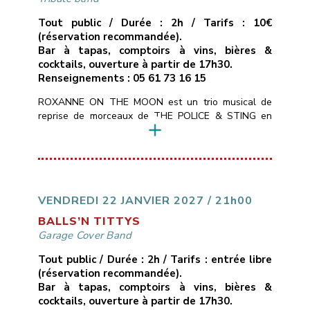
Tout public / Durée : 2h / Tarifs : 10€
(réservation recommandée).
Bar à tapas, comptoirs à vins, bières &
cocktails, ouverture à partir de 17h30.
Renseignements : 05 61 73 16 15
ROXANNE ON THE MOON est un trio musical de
reprise de morceaux de THE POLICE & STING en
mode chant/guitare, basse, batterie.Tous les styles
du répertoire de STING : POP, ROCK, SOUL,
MUSIQUE DU MONDE, REGGAE, BLUES pour 2h30
de live en direct avec énergie et émotion au rendez-
vous.
___________________________
Vendredi
15 janvier 2027
21H00
10€ avec […]
VENDREDI 22 JANVIER 2027 / 21h00
BALLS’N TITTYS
Garage Cover Band
Tout public / Durée : 2h / Tarifs : entrée libre
(réservation recommandée).
Bar à tapas, comptoirs à vins, bières &
cocktails, ouverture à partir de 17h30.