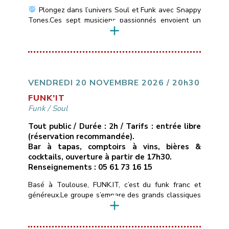
Plongez dans l’univers Soul et Funk avec Snappy
Tones.Ces sept musiciens passionnés envoient un
son vif et énergique des incontournables de la Soul
Motown: Stevie Wonder, Marvin Gaye, Jackson 5 &
du Funk: Jamiroquai, Chaka Khan, Earth, Wind &
Fire….
___________________________
Vendredi
13 novembre 2026
21H00
10€ ( avec une
conso )
Les Marins d’Eau […]
VENDREDI 20 NOVEMBRE 2026 / 20h30
FUNK’IT
Funk
/
Soul
Tout public / Durée : 2h / Tarifs : entrée libre
(réservation recommandée).
Bar à tapas, comptoirs à vins, bières &
cocktails, ouverture à partir de 17h30.
Renseignements : 05 61 73 16 15
Basé à Toulouse, FUNK.IT, c’est du funk franc et
généreux.Le groupe s’empare des grands classiques
du funk, de la soul et du groove — de Stevie
Wonder aux tubes qui ont fait l’histoire du genre —
et les réarrange à sa façon : nouveaux grooves,