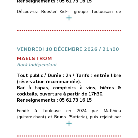
Renseignements : 05 61 73 16 15
Découvrez Rooster Kicks, groupe Toulousain de
Blues Rock, nous vous proposons de découvrir des
compositions blues rock originales et dansantes,
Formé en 2022 par Laety, David, Laura et Yohann, ce
groupe a réuni 4 passionnés de musique pour vous
faire découvrir ou redécouvrir le Rock, au sonorités
blues et pop.Nos influences et inspirations :Red Hot
VENDREDI 18 DÉCEMBRE 2026 / 21h00
Chili […]
MAELSTROM
Rock Indépendant
Tout public / Durée : 2h / Tarifs : entrée libre
(réservation recommandée).
Bar à tapas, comptoirs à vins, bières &
cocktails, ouverture à partir de 17h30.
Renseignements : 05 61 73 16 15
Fondé à Toulouse en 2024 par Matthieu
(guitare,chant) et Bruno (Batterie), puis rejoint par
Tanguy (Basse), MAELSTROM est né d’une envie
simple de pouvoir transmettre des émotions fortes
au public à travers nos morceaux.Le groupe propose