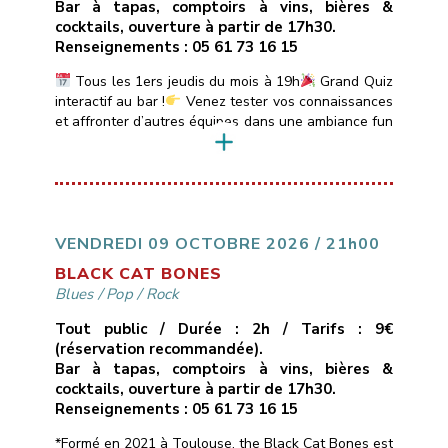
Bar à tapas, comptoirs à vins, bières &
cocktails, ouverture à partir de 17h30.
Renseignements : 05 61 73 16 15
Tous les 1ers jeudis du mois à 19h
Grand Quiz
interactif au bar !
Venez tester vos connaissances
et affronter d’autres équipes dans une ambiance fun
et conviviale.
Quiz animé par DJ Sébastien avec
boîtiers de réponse électroniques.
Au
programme :Sessions de 20 min sur des thèmes
variés : Blind Test, années 80-90-2000, Sexy Quiz,
Culture Générale, […]
VENDREDI 09 OCTOBRE 2026 / 21h00
BLACK CAT BONES
Blues
/
Pop
/
Rock
Tout public / Durée : 2h / Tarifs : 9€
(réservation recommandée).
Bar à tapas, comptoirs à vins, bières &
cocktails, ouverture à partir de 17h30.
Renseignements : 05 61 73 16 15
*Formé en 2021 à Toulouse, the Black Cat Bones est