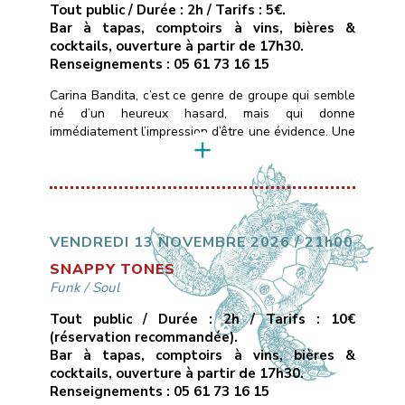
Tout public / Durée : 2h / Tarifs : 5€.
Bar à tapas, comptoirs à vins, bières &
cocktails, ouverture à partir de 17h30.
Renseignements : 05 61 73 16 15
Carina Bandita, c’est ce genre de groupe qui semble
né d’un heureux hasard, mais qui donne
immédiatement l’impression d’être une évidence. Une
formation rock dont les membres viennent de
différentes parties du monde, chacun portant dans
ses bagages un accent, une histoire, une couleur
musicale.Ce qui les uni, c’est une passion commune
pour la musique, […]
VENDREDI 13 NOVEMBRE 2026 / 21h00
SNAPPY TONES
Funk
/
Soul
Tout public / Durée : 2h / Tarifs : 10€
(réservation recommandée).
Bar à tapas, comptoirs à vins, bières &
cocktails, ouverture à partir de 17h30.
Renseignements : 05 61 73 16 15