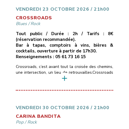
une passion communicative.* Un seul mot d’ordre :
du groove !!___________________________
VENDREDI 23 OCTOBRE 2026 / 21h00
Vendredi 16 octobre 2026
[…]
CROSSROADS
Blues
/
Rock
Tout public / Durée : 2h / Tarifs : 8€
(réservation recommandée).
Bar à tapas, comptoirs à vins, bières &
cocktails, ouverture à partir de 17h30.
Renseignements : 05 61 73 16 15
Crossroads, c’est avant tout la croisée des chemins,
une intersection, un lieu de retrouvailles.Crossroads
c’est aussi un hommage à la chanson de Calvin
Russel, chanteur et guitariste texan, qui passait
d’une ballade blues-country en guitare-voix, à des
compositions d’un blues-rock très énergiques.Les
rencontres chez les musicuens sont souvent des
jonctions métissées et bruyantes.Crossroads
VENDREDI 30 OCTOBRE 2026 / 21h00
n’échappe pas […]
CARINA BANDITA
Pop
/
Rock