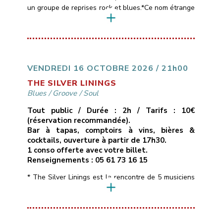
un groupe de reprises rock et blues.*Ce nom étrange
est emprunté aux paroles d’une chanson de Muddy
Waters, l’un des maîtres du blues américain,
référence commune aux 4 membres du groupe
(Pascal, Patrick, Thierry et Sébastien).*Le répertoire
des Black Cat Bones est assez large, entre […]
VENDREDI 16 OCTOBRE 2026 / 21h00
THE SILVER LININGS
Blues
/
Groove
/
Soul
Tout public / Durée : 2h / Tarifs : 10€
(réservation recommandée).
Bar à tapas, comptoirs à vins, bières &
cocktails, ouverture à partir de 17h30.
1 conso offerte avec votre billet.
Renseignements : 05 61 73 16 15
* The Silver Linings est la rencontre de 5 musiciens
de la région toulousaine qui soignent leur identité
musicale en naviguant à travers des morceaux peu
connus aux influences Blues, Soul, Rhythm & Blues
voire Funky, interprétés dans une bonne humeur et