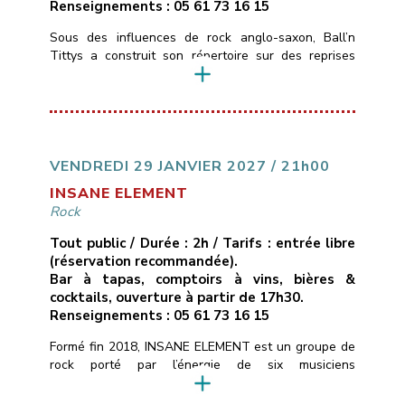
Renseignements : 05 61 73 16 15
Sous des influences de rock anglo-saxon, Ball’n
Tittys a construit son répertoire sur des reprises
atypiques, quelques classiques, des trouvailles de
faces B et une touche de Tarantino. C’est du punk
blues rock de garagiste qui sent la poussière et le
cambouis.
___________________________
Vendredi 22 janvier 2022
21H00
Libre
Les
Marins d’Eau Douce – Ramonville
05 […]
VENDREDI 29 JANVIER 2027 / 21h00
INSANE ELEMENT
Rock
Tout public / Durée : 2h / Tarifs : entrée libre
(réservation recommandée).
Bar à tapas, comptoirs à vins, bières &
cocktails, ouverture à partir de 17h30.
Renseignements : 05 61 73 16 15
Formé fin 2018, INSANE ELEMENT est un groupe de
rock porté par l’énergie de six musiciens
expérimentés.Puisant leurs racines auprès d’artistes
tels que Foo Fighters, Billy Talent et Rival Sons, ils