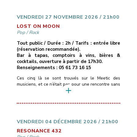
cuivres réorchestrés, ruptures inattendues.Ici, pas de
compositions, mais des reprises revisitées […]
VENDREDI 27 NOVEMBRE 2026 / 21h00
LOST ON MOON
Pop
/
Rock
Tout public / Durée : 2h / Tarifs : entrée libre
(réservation recommandée).
Bar à tapas, comptoirs à vins, bières &
cocktails, ouverture à partir de 17h30.
Renseignements : 05 61 73 16 15
Ces cinq là se sont trouvés sur le Meetic des
musiciens, et ce n’était pas pour une rencontre sans
lendemain …Ils personnalisent depuis quelques
années des standards de pop/rock (Pink Floyd,
Gossip, Muse, Fleetwood Mac, Lavilliers…) pour leur
donner des teintes Blues & Soul, tantôt calmes,
tantôt très énergiques.La voix et le violon de
Christelle […]
VENDREDI 04 DÉCEMBRE 2026 / 21h00
RESONANCE 432