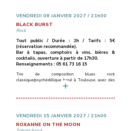
uniquement des compositions originales, quelque
part entre folk rock et stoner – des titres qui
cherchent à allier des […]
VENDREDI 08 JANVIER 2027 / 21h00
BLACK BURST
Rock
Tout public / Durée : 2h / Tarifs : 5€
(réservation recommandée).
Bar à tapas, comptoirs à vins, bières &
cocktails, ouverture à partir de 17h30.
Renseignements : 05 61 73 16 15
Trio de composition blues rock
classique/psychédélique basé à Toulouse, avec des
influences allant de Led Zepplin au Black Keys en
passant par les Rival Son, le groupe pourra aussi
varier avec des sonorités stoner plus moderne.Le
trio se compose de Timo ( basse et chant ) Merlijn (
Guitare ) Colin (Batterie) qui ont un […]
VENDREDI 15 JANVIER 2027 / 21h00
ROXANNE ON THE MOON
Tribute band