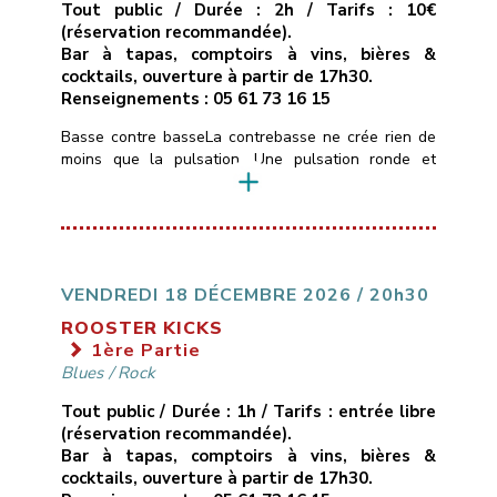
Tout public / Durée : 2h / Tarifs : 10€
(réservation recommandée).
Bar à tapas, comptoirs à vins, bières &
cocktails, ouverture à partir de 17h30.
Renseignements : 05 61 73 16 15
Basse contre basseLa contrebasse ne crée rien de
moins que la pulsation. Une pulsation ronde et
boisée, une pulsation mélodique qui construit
l’architecture musicale et guide l’ensemble du
groupe.Hommage donc à quelques contrebassistes
américains et français, let’s groove.Trompettes :
Guillaume Horgue, Bastien ServozTrombone :
Guillaume CerettoSaxophones : Michel Itier, Simon
VENDREDI 18 DÉCEMBRE 2026 / 20h30
RizzettoPiano : Olivier SabatierBasses : Bruno
ROOSTER KICKS
MamdyBatterie : Jéremy Morello
1ère Partie
___________________________
Vendredi […]
Blues
/
Rock
Tout public / Durée : 1h / Tarifs : entrée libre
(réservation recommandée).
Bar à tapas, comptoirs à vins, bières &
cocktails, ouverture à partir de 17h30.