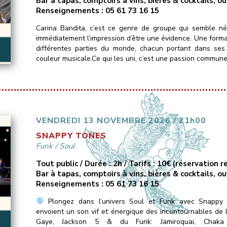
Bar à tapas, comptoirs à vins, bières & cocktails, o
Renseignements : 05 61 73 16 15
Carina Bandita, c’est ce genre de groupe qui semble n
immédiatement l’impression d’être une évidence. Une form
différentes parties du monde, chacun portant dans ses
couleur musicale.Ce qui les uni, c’est une passion commune
VENDREDI 13 NOVEMBRE 2026 / 21h00
SNAPPY TONES
Funk
/
Soul
Tout public / Durée : 2h / Tarifs : 10€ (réservation
Bar à tapas, comptoirs à vins, bières & cocktails, o
Renseignements : 05 61 73 16 15
Plongez dans l’univers Soul et Funk avec Snappy 
envoient un son vif et énergique des incontournables de
Gaye, Jackson 5 & du Funk: Jamiroquai, Chaka