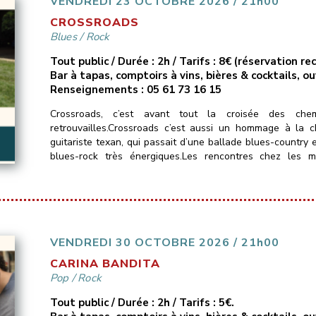
VENDREDI 23 OCTOBRE 2026 / 21h00
CROSSROADS
Blues
/
Rock
Tout public / Durée : 2h / Tarifs : 8€ (réservation 
Bar à tapas, comptoirs à vins, bières & cocktails, o
Renseignements : 05 61 73 16 15
Crossroads, c’est avant tout la croisée des chem
retrouvailles.Crossroads c’est aussi un hommage à la 
guitariste texan, qui passait d’une ballade blues-country 
blues-rock très énergiques.Les rencontres chez les 
métissées et bruyantes.Crossroads n’échappe pas […]
VENDREDI 30 OCTOBRE 2026 / 21h00
CARINA BANDITA
Pop
/
Rock
Tout public / Durée : 2h / Tarifs : 5€.