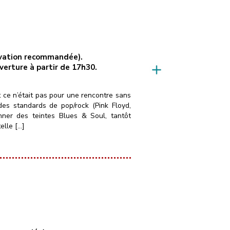
servation recommandée).
uverture à partir de 17h30.
t ce n’était pas pour une rencontre sans
es standards de pop/rock (Pink Floyd,
nner des teintes Blues & Soul, tantôt
elle […]