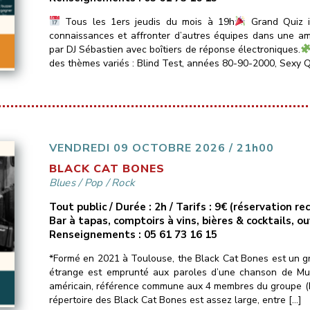
Tous les 1ers jeudis du mois à 19h
Grand Quiz in
connaissances et affronter d’autres équipes dans une amb
par DJ Sébastien avec boîtiers de réponse électroniques.
des thèmes variés : Blind Test, années 80-90-2000, Sexy Q
VENDREDI 09 OCTOBRE 2026 / 21h00
BLACK CAT BONES
Blues
/
Pop
/
Rock
Tout public / Durée : 2h / Tarifs : 9€ (réservation 
Bar à tapas, comptoirs à vins, bières & cocktails, o
Renseignements : 05 61 73 16 15
*Formé en 2021 à Toulouse, the Black Cat Bones est un gr
étrange est emprunté aux paroles d’une chanson de Mud
américain, référence commune aux 4 membres du groupe (Pas
répertoire des Black Cat Bones est assez large, entre […]