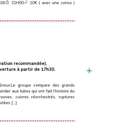
026
21H00
10€ ( avec une conso )
servation recommandée).
uverture à partir de 17h30.
néreux.Le groupe s’empare des grands
der aux tubes qui ont fait l’histoire du
ves, cuivres réorchestrés, ruptures
sitées […]