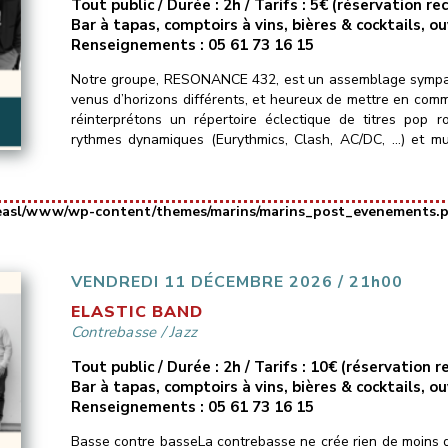
Tout public / Durée : 2h / Tarifs : 5€ (réservation 
Bar à tapas, comptoirs à vins, bières & cocktails, o
Renseignements : 05 61 73 16 15
Notre groupe, RESONANCE 432, est un assemblage sympat
venus d’horizons différents, et heureux de mettre en com
réinterprétons un répertoire éclectique de titres pop 
rythmes dynamiques (Eurythmics, Clash, AC/DC, …) et mu
Murray Head, Portishead…) ainsi que […]
easl/www/wp-content/themes/marins/marins_post_evenements.
VENDREDI 11 DÉCEMBRE 2026 / 21h00
ELASTIC BAND
Contrebasse
/
Jazz
Tout public / Durée : 2h / Tarifs : 10€ (réservation
Bar à tapas, comptoirs à vins, bières & cocktails, o
Renseignements : 05 61 73 16 15
Basse contre basseLa contrebasse ne crée rien de moins q