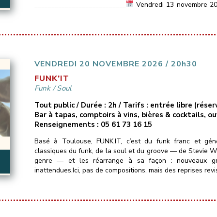
___________________________
Vendredi 13 novembre 2
Les Marins d’Eau […]
VENDREDI 20 NOVEMBRE 2026 / 20h30
FUNK’IT
Funk
/
Soul
Tout public / Durée : 2h / Tarifs : entrée libre (ré
Bar à tapas, comptoirs à vins, bières & cocktails, o
Renseignements : 05 61 73 16 15
Basé à Toulouse, FUNK.IT, c’est du funk franc et gé
classiques du funk, de la soul et du groove — de Stevie Won
genre — et les réarrange à sa façon : nouveaux groo
inattendues.Ici, pas de compositions, mais des reprises revi