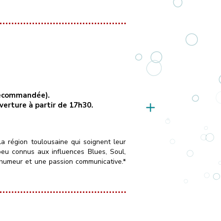
 recommandée).
uverture à partir de 17h30.
la région toulousaine qui soignent leur
peu connus aux influences Blues, Soul,
 humeur et une passion communicative.*
____
Vendredi 16 octobre 2026
[…]