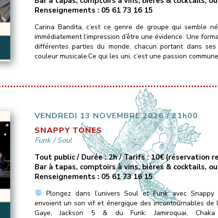
Bar à tapas, comptoirs à vins, bières & cocktails, o
Renseignements : 05 61 73 16 15
Carina Bandita, c’est ce genre de groupe qui semble n
immédiatement l’impression d’être une évidence. Une form
différentes parties du monde, chacun portant dans ses
couleur musicale.Ce qui les uni, c’est une passion commune
VENDREDI 13 NOVEMBRE 2026 / 21h00
SNAPPY TONES
Funk
/
Soul
Tout public / Durée : 2h / Tarifs : 10€ (réservation
Bar à tapas, comptoirs à vins, bières & cocktails, o
Renseignements : 05 61 73 16 15
Plongez dans l’univers Soul et Funk avec Snappy 
envoient un son vif et énergique des incontournables de
Gaye, Jackson 5 & du Funk: Jamiroquai, Chaka