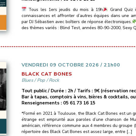
Tous les 1ers jeudis du mois à 19h
Grand Quiz in
connaissances et affronter d’autres équipes dans une amb
par DJ Sébastien avec boîtiers de réponse électroniques.
des thèmes variés : Blind Test, années 80-90-2000, Sexy Q
VENDREDI 09 OCTOBRE 2026 / 21h00
BLACK CAT BONES
Blues
/
Pop
/
Rock
Tout public / Durée : 2h / Tarifs : 9€ (réservation 
Bar à tapas, comptoirs à vins, bières & cocktails, o
Renseignements : 05 61 73 16 15
*Formé en 2021 à Toulouse, the Black Cat Bones est un gr
étrange est emprunté aux paroles d’une chanson de Mud
américain, référence commune aux 4 membres du groupe (Pas
répertoire des Black Cat Bones est assez large, entre […]