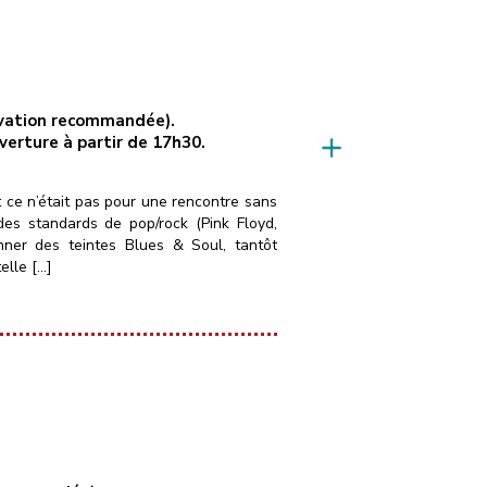
servation recommandée).
uverture à partir de 17h30.
t ce n’était pas pour une rencontre sans
es standards de pop/rock (Pink Floyd,
nner des teintes Blues & Soul, tantôt
elle […]