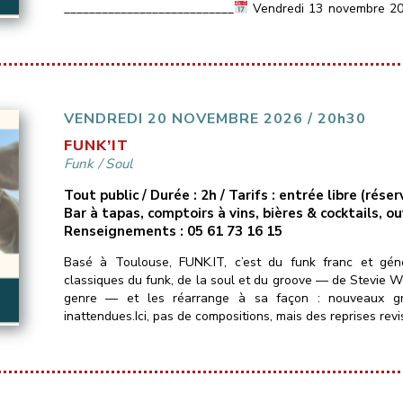
___________________________
Vendredi 13 novembre 2
Les Marins d’Eau […]
VENDREDI 20 NOVEMBRE 2026 / 20h30
FUNK’IT
Funk
/
Soul
Tout public / Durée : 2h / Tarifs : entrée libre (ré
Bar à tapas, comptoirs à vins, bières & cocktails, o
Renseignements : 05 61 73 16 15
Basé à Toulouse, FUNK.IT, c’est du funk franc et gé
classiques du funk, de la soul et du groove — de Stevie Won
genre — et les réarrange à sa façon : nouveaux groo
inattendues.Ici, pas de compositions, mais des reprises revi