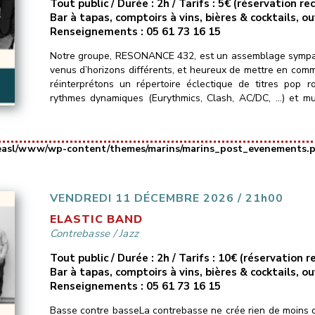
Tout public / Durée : 2h / Tarifs : 5€ (réservation 
Bar à tapas, comptoirs à vins, bières & cocktails, o
Renseignements : 05 61 73 16 15
Notre groupe, RESONANCE 432, est un assemblage sympat
venus d’horizons différents, et heureux de mettre en com
réinterprétons un répertoire éclectique de titres pop 
rythmes dynamiques (Eurythmics, Clash, AC/DC, …) et mu
Murray Head, Portishead…) ainsi que […]
easl/www/wp-content/themes/marins/marins_post_evenements.
VENDREDI 11 DÉCEMBRE 2026 / 21h00
ELASTIC BAND
Contrebasse
/
Jazz
Tout public / Durée : 2h / Tarifs : 10€ (réservation
Bar à tapas, comptoirs à vins, bières & cocktails, o
Renseignements : 05 61 73 16 15
Basse contre basseLa contrebasse ne crée rien de moins q