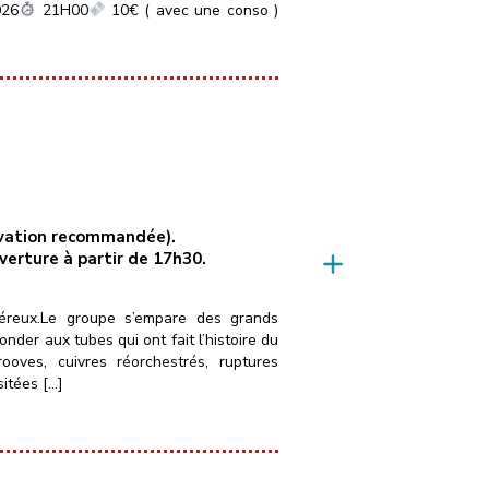
026
21H00
10€ ( avec une conso )
servation recommandée).
uverture à partir de 17h30.
néreux.Le groupe s’empare des grands
der aux tubes qui ont fait l’histoire du
ves, cuivres réorchestrés, ruptures
sitées […]