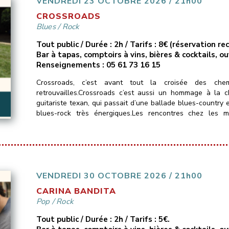
VENDREDI 23 OCTOBRE 2026 / 21h00
CROSSROADS
Blues
/
Rock
Tout public / Durée : 2h / Tarifs : 8€ (réservation 
Bar à tapas, comptoirs à vins, bières & cocktails, o
Renseignements : 05 61 73 16 15
Crossroads, c’est avant tout la croisée des chem
retrouvailles.Crossroads c’est aussi un hommage à la 
guitariste texan, qui passait d’une ballade blues-country 
blues-rock très énergiques.Les rencontres chez les 
métissées et bruyantes.Crossroads n’échappe pas […]
VENDREDI 30 OCTOBRE 2026 / 21h00
CARINA BANDITA
Pop
/
Rock
Tout public / Durée : 2h / Tarifs : 5€.