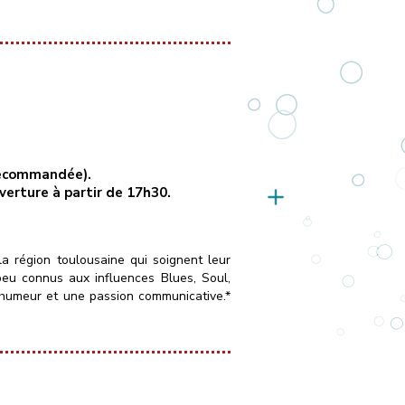
 recommandée).
uverture à partir de 17h30.
la région toulousaine qui soignent leur
peu connus aux influences Blues, Soul,
 humeur et une passion communicative.*
____
Vendredi 16 octobre 2026
[…]