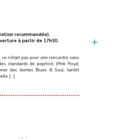
servation recommandée).
uverture à partir de 17h30.
t ce n’était pas pour une rencontre sans
es standards de pop/rock (Pink Floyd,
nner des teintes Blues & Soul, tantôt
elle […]