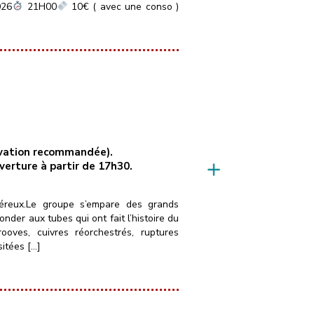
026
21H00
10€ ( avec une conso )
servation recommandée).
uverture à partir de 17h30.
néreux.Le groupe s’empare des grands
der aux tubes qui ont fait l’histoire du
ves, cuivres réorchestrés, ruptures
sitées […]