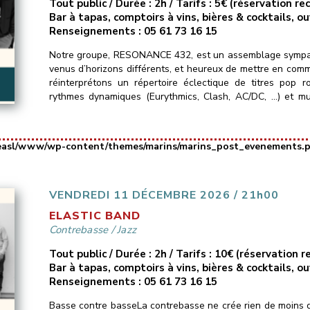
Tout public / Durée : 2h / Tarifs : 5€ (réservation 
Bar à tapas, comptoirs à vins, bières & cocktails, o
Renseignements : 05 61 73 16 15
Notre groupe, RESONANCE 432, est un assemblage sympat
venus d’horizons différents, et heureux de mettre en com
réinterprétons un répertoire éclectique de titres pop 
rythmes dynamiques (Eurythmics, Clash, AC/DC, …) et mu
Murray Head, Portishead…) ainsi que […]
easl/www/wp-content/themes/marins/marins_post_evenements.
VENDREDI 11 DÉCEMBRE 2026 / 21h00
ELASTIC BAND
Contrebasse
/
Jazz
Tout public / Durée : 2h / Tarifs : 10€ (réservation
Bar à tapas, comptoirs à vins, bières & cocktails, o
Renseignements : 05 61 73 16 15
Basse contre basseLa contrebasse ne crée rien de moins q