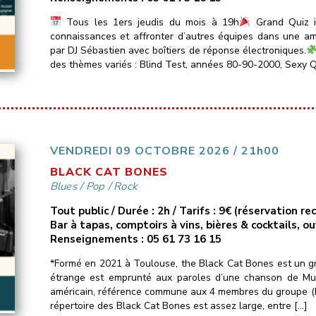
Tous les 1ers jeudis du mois à 19h
Grand Quiz in
connaissances et affronter d’autres équipes dans une amb
par DJ Sébastien avec boîtiers de réponse électroniques.
des thèmes variés : Blind Test, années 80-90-2000, Sexy Q
VENDREDI 09 OCTOBRE 2026 / 21h00
BLACK CAT BONES
Blues
/
Pop
/
Rock
Tout public / Durée : 2h / Tarifs : 9€ (réservation 
Bar à tapas, comptoirs à vins, bières & cocktails, o
Renseignements : 05 61 73 16 15
*Formé en 2021 à Toulouse, the Black Cat Bones est un gr
étrange est emprunté aux paroles d’une chanson de Mud
américain, référence commune aux 4 membres du groupe (Pas
répertoire des Black Cat Bones est assez large, entre […]