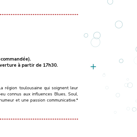
 recommandée).
uverture à partir de 17h30.
la région toulousaine qui soignent leur
peu connus aux influences Blues, Soul,
 humeur et une passion communicative.*
____
Vendredi 16 octobre 2026
[…]