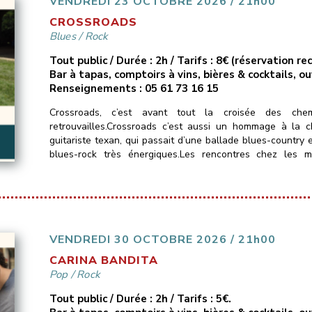
VENDREDI 23 OCTOBRE 2026 / 21h00
CROSSROADS
Blues
/
Rock
Tout public / Durée : 2h / Tarifs : 8€ (réservation 
Bar à tapas, comptoirs à vins, bières & cocktails, o
Renseignements : 05 61 73 16 15
Crossroads, c’est avant tout la croisée des chem
retrouvailles.Crossroads c’est aussi un hommage à la 
guitariste texan, qui passait d’une ballade blues-country 
blues-rock très énergiques.Les rencontres chez les 
métissées et bruyantes.Crossroads n’échappe pas […]
VENDREDI 30 OCTOBRE 2026 / 21h00
CARINA BANDITA
Pop
/
Rock
Tout public / Durée : 2h / Tarifs : 5€.