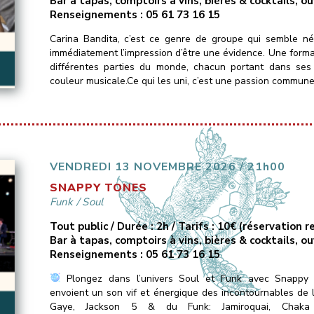
Bar à tapas, comptoirs à vins, bières & cocktails, o
Renseignements : 05 61 73 16 15
Carina Bandita, c’est ce genre de groupe qui semble n
immédiatement l’impression d’être une évidence. Une form
différentes parties du monde, chacun portant dans ses
couleur musicale.Ce qui les uni, c’est une passion commune
VENDREDI 13 NOVEMBRE 2026 / 21h00
SNAPPY TONES
Funk
/
Soul
Tout public / Durée : 2h / Tarifs : 10€ (réservation
Bar à tapas, comptoirs à vins, bières & cocktails, o
Renseignements : 05 61 73 16 15
Plongez dans l’univers Soul et Funk avec Snappy 
envoient un son vif et énergique des incontournables de
Gaye, Jackson 5 & du Funk: Jamiroquai, Chaka