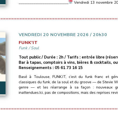
___________________________
Vendredi 13 novembre 2
Les Marins d’Eau […]
VENDREDI 20 NOVEMBRE 2026 / 20h30
FUNK’IT
Funk
/
Soul
Tout public / Durée : 2h / Tarifs : entrée libre (ré
Bar à tapas, comptoirs à vins, bières & cocktails, o
Renseignements : 05 61 73 16 15
Basé à Toulouse, FUNK.IT, c’est du funk franc et gé
classiques du funk, de la soul et du groove — de Stevie Won
genre — et les réarrange à sa façon : nouveaux groo
inattendues.Ici, pas de compositions, mais des reprises revi