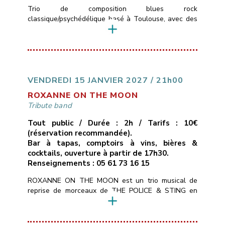
Trio de composition blues rock
classique/psychédélique basé à Toulouse, avec des
influences allant de Led Zepplin au Black Keys en
passant par les Rival Son, le groupe pourra aussi
varier avec des sonorités stoner plus moderne.Le
trio se compose de Timo ( basse et chant ) Merlijn (
Guitare ) Colin (Batterie) qui ont un […]
VENDREDI 15 JANVIER 2027 / 21h00
ROXANNE ON THE MOON
Tribute band
Tout public / Durée : 2h / Tarifs : 10€
(réservation recommandée).
Bar à tapas, comptoirs à vins, bières &
cocktails, ouverture à partir de 17h30.
Renseignements : 05 61 73 16 15
ROXANNE ON THE MOON est un trio musical de
reprise de morceaux de THE POLICE & STING en
mode chant/guitare, basse, batterie.Tous les styles
du répertoire de STING : POP, ROCK, SOUL,
MUSIQUE DU MONDE, REGGAE, BLUES pour 2h30