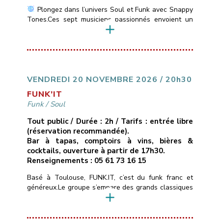
Plongez dans l’univers Soul et Funk avec Snappy
Tones.Ces sept musiciens passionnés envoient un
son vif et énergique des incontournables de la Soul
Motown: Stevie Wonder, Marvin Gaye, Jackson 5 &
du Funk: Jamiroquai, Chaka Khan, Earth, Wind &
Fire….
___________________________
Vendredi
13 novembre 2026
21H00
10€ ( avec une
conso )
Les Marins d’Eau […]
VENDREDI 20 NOVEMBRE 2026 / 20h30
FUNK’IT
Funk
/
Soul
Tout public / Durée : 2h / Tarifs : entrée libre
(réservation recommandée).
Bar à tapas, comptoirs à vins, bières &
cocktails, ouverture à partir de 17h30.
Renseignements : 05 61 73 16 15
Basé à Toulouse, FUNK.IT, c’est du funk franc et
généreux.Le groupe s’empare des grands classiques
du funk, de la soul et du groove — de Stevie
Wonder aux tubes qui ont fait l’histoire du genre —
et les réarrange à sa façon : nouveaux grooves,