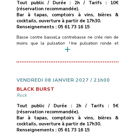
Tout public / Durée : 2h / Tarifs : 10€
(réservation recommandée).
Bar à tapas, comptoirs à vins, bières &
cocktails, ouverture à partir de 17h30.
Renseignements : 05 61 73 16 15
Basse contre basseLa contrebasse ne crée rien de
moins que la pulsation. Une pulsation ronde et
boisée, une pulsation mélodique qui construit
l’architecture musicale et guide l’ensemble du
groupe.Hommage donc à quelques contrebassistes
américains et français, let’s groove.Trompettes :
Guillaume Horgue, Bastien ServozTrombone :
Guillaume CerettoSaxophones : Michel Itier, Simon
VENDREDI 08 JANVIER 2027 / 21h00
RizzettoPiano : Olivier SabatierBasses : Bruno
BLACK BURST
MamdyBatterie : Jéremy Morello
Rock
___________________________
Vendredi […]
Tout public / Durée : 2h / Tarifs : 5€
(réservation recommandée).
Bar à tapas, comptoirs à vins, bières &
cocktails, ouverture à partir de 17h30.
Renseignements : 05 61 73 16 15