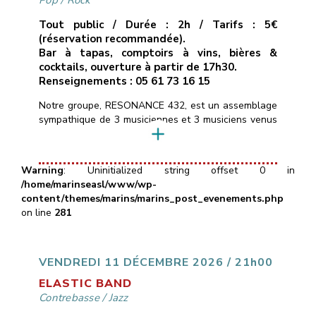
Pop
/
Rock
Tout public / Durée : 2h / Tarifs : 5€
(réservation recommandée).
Bar à tapas, comptoirs à vins, bières &
cocktails, ouverture à partir de 17h30.
Renseignements : 05 61 73 16 15
Notre groupe, RESONANCE 432, est un assemblage
sympathique de 3 musiciennes et 3 musiciens venus
d’horizons différents, et heureux de mettre en
commun leurs pratiques instrumentales.Nous
réinterprétons un répertoire éclectique de titres pop
Warning
: Uninitialized string offset 0 in
rock des dernières décennies alternant rythmes
/home/marinseasl/www/wp-
dynamiques (Eurythmics, Clash, AC/DC, …) et
content/themes/marins/marins_post_evenements.php
musiques plus intimistes (Alannah Myles, Murray
on line
281
Head, Portishead…) ainsi que […]
VENDREDI 11 DÉCEMBRE 2026 / 21h00
ELASTIC BAND
Contrebasse
/
Jazz