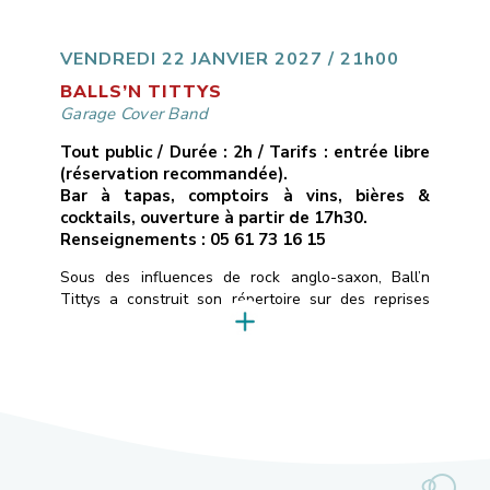
de live en direct avec énergie et émotion au rendez-
vous.
___________________________
Vendredi
15 janvier 2027
21H00
10€ avec […]
VENDREDI 22 JANVIER 2027 / 21h00
BALLS’N TITTYS
Garage Cover Band
Tout public / Durée : 2h / Tarifs : entrée libre
(réservation recommandée).
Bar à tapas, comptoirs à vins, bières &
cocktails, ouverture à partir de 17h30.
Renseignements : 05 61 73 16 15
Sous des influences de rock anglo-saxon, Ball’n
Tittys a construit son répertoire sur des reprises
atypiques, quelques classiques, des trouvailles de
faces B et une touche de Tarantino. C’est du punk
blues rock de garagiste qui sent la poussière et le
cambouis.
___________________________
Vendredi 22 janvier 2022
21H00
Libre
Les
Marins d’Eau Douce – Ramonville
05 […]