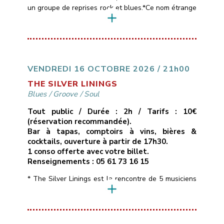
un groupe de reprises rock et blues.*Ce nom étrange
est emprunté aux paroles d’une chanson de Muddy
Waters, l’un des maîtres du blues américain,
référence commune aux 4 membres du groupe
(Pascal, Patrick, Thierry et Sébastien).*Le répertoire
des Black Cat Bones est assez large, entre […]
VENDREDI 16 OCTOBRE 2026 / 21h00
THE SILVER LININGS
Blues
/
Groove
/
Soul
Tout public / Durée : 2h / Tarifs : 10€
(réservation recommandée).
Bar à tapas, comptoirs à vins, bières &
cocktails, ouverture à partir de 17h30.
1 conso offerte avec votre billet.
Renseignements : 05 61 73 16 15
* The Silver Linings est la rencontre de 5 musiciens
de la région toulousaine qui soignent leur identité
musicale en naviguant à travers des morceaux peu
connus aux influences Blues, Soul, Rhythm & Blues
voire Funky, interprétés dans une bonne humeur et