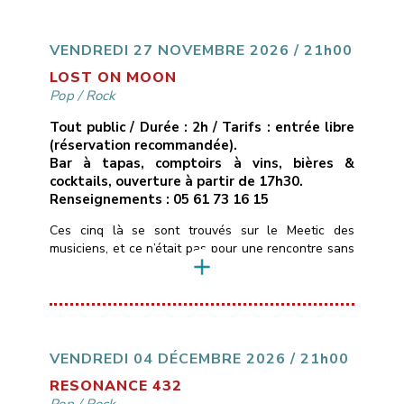
cuivres réorchestrés, ruptures inattendues.Ici, pas de
compositions, mais des reprises revisitées […]
VENDREDI 27 NOVEMBRE 2026 / 21h00
LOST ON MOON
Pop
/
Rock
Tout public / Durée : 2h / Tarifs : entrée libre
(réservation recommandée).
Bar à tapas, comptoirs à vins, bières &
cocktails, ouverture à partir de 17h30.
Renseignements : 05 61 73 16 15
Ces cinq là se sont trouvés sur le Meetic des
musiciens, et ce n’était pas pour une rencontre sans
lendemain …Ils personnalisent depuis quelques
années des standards de pop/rock (Pink Floyd,
Gossip, Muse, Fleetwood Mac, Lavilliers…) pour leur
donner des teintes Blues & Soul, tantôt calmes,
tantôt très énergiques.La voix et le violon de
Christelle […]
VENDREDI 04 DÉCEMBRE 2026 / 21h00
RESONANCE 432