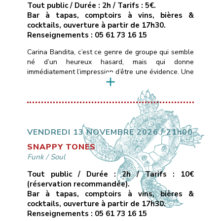
Tout public / Durée : 2h / Tarifs : 5€.
Bar à tapas, comptoirs à vins, bières &
cocktails, ouverture à partir de 17h30.
Renseignements : 05 61 73 16 15
Carina Bandita, c’est ce genre de groupe qui semble
né d’un heureux hasard, mais qui donne
immédiatement l’impression d’être une évidence. Une
formation rock dont les membres viennent de
différentes parties du monde, chacun portant dans
ses bagages un accent, une histoire, une couleur
musicale.Ce qui les uni, c’est une passion commune
pour la musique, […]
VENDREDI 13 NOVEMBRE 2026 / 21h00
SNAPPY TONES
Funk
/
Soul
Tout public / Durée : 2h / Tarifs : 10€
(réservation recommandée).
Bar à tapas, comptoirs à vins, bières &
cocktails, ouverture à partir de 17h30.
Renseignements : 05 61 73 16 15