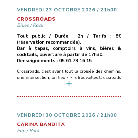
une passion communicative.* Un seul mot d’ordre :
du groove !!___________________________
VENDREDI 23 OCTOBRE 2026 / 21h00
Vendredi 16 octobre 2026
[…]
CROSSROADS
Blues
/
Rock
Tout public / Durée : 2h / Tarifs : 8€
(réservation recommandée).
Bar à tapas, comptoirs à vins, bières &
cocktails, ouverture à partir de 17h30.
Renseignements : 05 61 73 16 15
Crossroads, c’est avant tout la croisée des chemins,
une intersection, un lieu de retrouvailles.Crossroads
c’est aussi un hommage à la chanson de Calvin
Russel, chanteur et guitariste texan, qui passait
d’une ballade blues-country en guitare-voix, à des
compositions d’un blues-rock très énergiques.Les
rencontres chez les musicuens sont souvent des
jonctions métissées et bruyantes.Crossroads
VENDREDI 30 OCTOBRE 2026 / 21h00
n’échappe pas […]
CARINA BANDITA
Pop
/
Rock