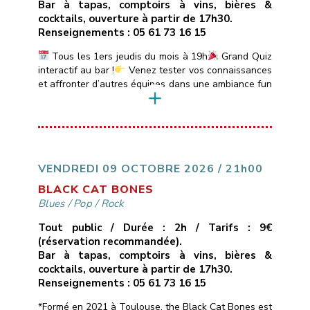
Bar à tapas, comptoirs à vins, bières &
cocktails, ouverture à partir de 17h30.
Renseignements : 05 61 73 16 15
Tous les 1ers jeudis du mois à 19h
Grand Quiz
interactif au bar !
Venez tester vos connaissances
et affronter d’autres équipes dans une ambiance fun
et conviviale.
Quiz animé par DJ Sébastien avec
boîtiers de réponse électroniques.
Au
programme :Sessions de 20 min sur des thèmes
variés : Blind Test, années 80-90-2000, Sexy Quiz,
Culture Générale, […]
VENDREDI 09 OCTOBRE 2026 / 21h00
BLACK CAT BONES
Blues
/
Pop
/
Rock
Tout public / Durée : 2h / Tarifs : 9€
(réservation recommandée).
Bar à tapas, comptoirs à vins, bières &
cocktails, ouverture à partir de 17h30.
Renseignements : 05 61 73 16 15
*Formé en 2021 à Toulouse, the Black Cat Bones est