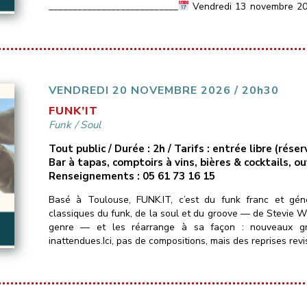
___________________________
Vendredi 13 novembre 2
Les Marins d’Eau […]
VENDREDI 20 NOVEMBRE 2026 / 20h30
FUNK’IT
Funk
/
Soul
Tout public / Durée : 2h / Tarifs : entrée libre (ré
Bar à tapas, comptoirs à vins, bières & cocktails, o
Renseignements : 05 61 73 16 15
Basé à Toulouse, FUNK.IT, c’est du funk franc et gé
classiques du funk, de la soul et du groove — de Stevie Won
genre — et les réarrange à sa façon : nouveaux groo
inattendues.Ici, pas de compositions, mais des reprises revi