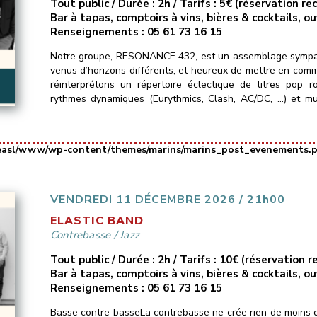
Tout public / Durée : 2h / Tarifs : 5€ (réservation 
Bar à tapas, comptoirs à vins, bières & cocktails, o
Renseignements : 05 61 73 16 15
Notre groupe, RESONANCE 432, est un assemblage sympat
venus d’horizons différents, et heureux de mettre en com
réinterprétons un répertoire éclectique de titres pop 
rythmes dynamiques (Eurythmics, Clash, AC/DC, …) et mu
Murray Head, Portishead…) ainsi que […]
easl/www/wp-content/themes/marins/marins_post_evenements.
VENDREDI 11 DÉCEMBRE 2026 / 21h00
ELASTIC BAND
Contrebasse
/
Jazz
Tout public / Durée : 2h / Tarifs : 10€ (réservation
Bar à tapas, comptoirs à vins, bières & cocktails, o
Renseignements : 05 61 73 16 15
Basse contre basseLa contrebasse ne crée rien de moins q