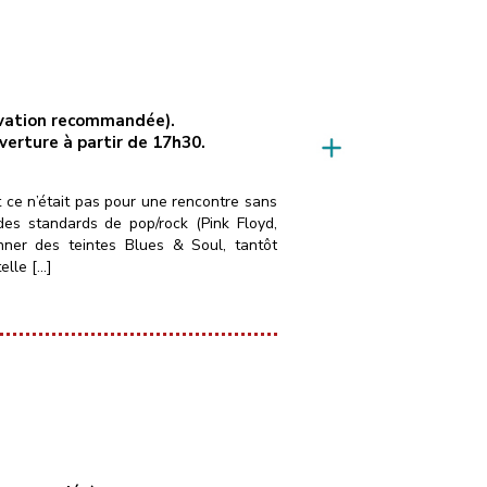
servation recommandée).
uverture à partir de 17h30.
t ce n’était pas pour une rencontre sans
es standards de pop/rock (Pink Floyd,
nner des teintes Blues & Soul, tantôt
elle […]