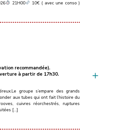
026
21H00
10€ ( avec une conso )
servation recommandée).
uverture à partir de 17h30.
néreux.Le groupe s’empare des grands
der aux tubes qui ont fait l’histoire du
ves, cuivres réorchestrés, ruptures
sitées […]