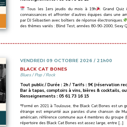
Tous les 1ers jeudis du mois à 19h
Grand Quiz in
connaissances et affronter d’autres équipes dans une amb
par DJ Sébastien avec boîtiers de réponse électroniques.
des thèmes variés : Blind Test, années 80-90-2000, Sexy Q
VENDREDI 09 OCTOBRE 2026 / 21h00
BLACK CAT BONES
Blues
/
Pop
/
Rock
Tout public / Durée : 2h / Tarifs : 9€ (réservation 
Bar à tapas, comptoirs à vins, bières & cocktails, o
Renseignements : 05 61 73 16 15
*Formé en 2021 à Toulouse, the Black Cat Bones est un gr
étrange est emprunté aux paroles d’une chanson de Mud
américain, référence commune aux 4 membres du groupe (Pas
répertoire des Black Cat Bones est assez large, entre […]