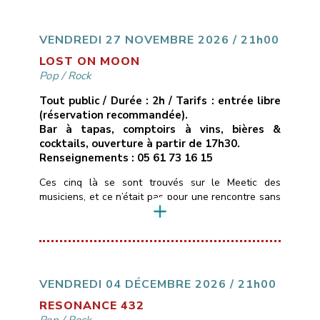
cuivres réorchestrés, ruptures inattendues.Ici, pas de
compositions, mais des reprises revisitées […]
VENDREDI 27 NOVEMBRE 2026 / 21h00
LOST ON MOON
Pop
/
Rock
Tout public / Durée : 2h / Tarifs : entrée libre
(réservation recommandée).
Bar à tapas, comptoirs à vins, bières &
cocktails, ouverture à partir de 17h30.
Renseignements : 05 61 73 16 15
Ces cinq là se sont trouvés sur le Meetic des
musiciens, et ce n’était pas pour une rencontre sans
lendemain …Ils personnalisent depuis quelques
années des standards de pop/rock (Pink Floyd,
Gossip, Muse, Fleetwood Mac, Lavilliers…) pour leur
donner des teintes Blues & Soul, tantôt calmes,
tantôt très énergiques.La voix et le violon de
Christelle […]
VENDREDI 04 DÉCEMBRE 2026 / 21h00
RESONANCE 432