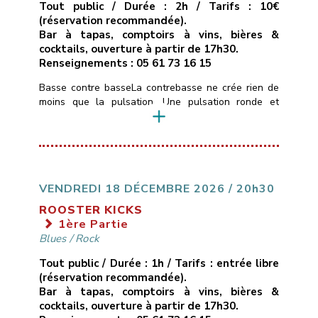
Tout public / Durée : 2h / Tarifs : 10€
(réservation recommandée).
Bar à tapas, comptoirs à vins, bières &
cocktails, ouverture à partir de 17h30.
Renseignements : 05 61 73 16 15
Basse contre basseLa contrebasse ne crée rien de
moins que la pulsation. Une pulsation ronde et
boisée, une pulsation mélodique qui construit
l’architecture musicale et guide l’ensemble du
groupe.Hommage donc à quelques contrebassistes
américains et français, let’s groove.Trompettes :
Guillaume Horgue, Bastien ServozTrombone :
Guillaume CerettoSaxophones : Michel Itier, Simon
VENDREDI 18 DÉCEMBRE 2026 / 20h30
RizzettoPiano : Olivier SabatierBasses : Bruno
ROOSTER KICKS
MamdyBatterie : Jéremy Morello
1ère Partie
___________________________
Vendredi […]
Blues
/
Rock
Tout public / Durée : 1h / Tarifs : entrée libre
(réservation recommandée).
Bar à tapas, comptoirs à vins, bières &
cocktails, ouverture à partir de 17h30.