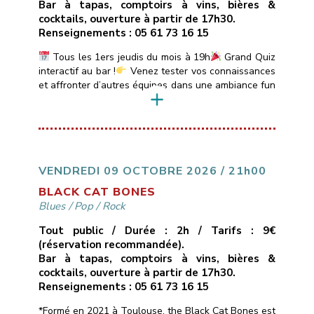
Bar à tapas, comptoirs à vins, bières &
cocktails, ouverture à partir de 17h30.
Renseignements : 05 61 73 16 15
Tous les 1ers jeudis du mois à 19h
Grand Quiz
interactif au bar !
Venez tester vos connaissances
et affronter d’autres équipes dans une ambiance fun
et conviviale.
Quiz animé par DJ Sébastien avec
boîtiers de réponse électroniques.
Au
programme :Sessions de 20 min sur des thèmes
variés : Blind Test, années 80-90-2000, Sexy Quiz,
Culture Générale, […]
VENDREDI 09 OCTOBRE 2026 / 21h00
BLACK CAT BONES
Blues
/
Pop
/
Rock
Tout public / Durée : 2h / Tarifs : 9€
(réservation recommandée).
Bar à tapas, comptoirs à vins, bières &
cocktails, ouverture à partir de 17h30.
Renseignements : 05 61 73 16 15
*Formé en 2021 à Toulouse, the Black Cat Bones est