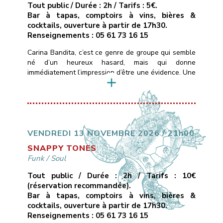
Tout public / Durée : 2h / Tarifs : 5€.
Bar à tapas, comptoirs à vins, bières &
cocktails, ouverture à partir de 17h30.
Renseignements : 05 61 73 16 15
Carina Bandita, c’est ce genre de groupe qui semble
né d’un heureux hasard, mais qui donne
immédiatement l’impression d’être une évidence. Une
formation rock dont les membres viennent de
différentes parties du monde, chacun portant dans
ses bagages un accent, une histoire, une couleur
musicale.Ce qui les uni, c’est une passion commune
pour la musique, […]
VENDREDI 13 NOVEMBRE 2026 / 21h00
SNAPPY TONES
Funk
/
Soul
Tout public / Durée : 2h / Tarifs : 10€
(réservation recommandée).
Bar à tapas, comptoirs à vins, bières &
cocktails, ouverture à partir de 17h30.
Renseignements : 05 61 73 16 15