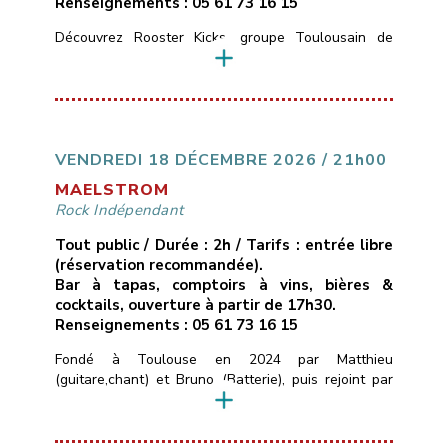
Renseignements : 05 61 73 16 15
Découvrez Rooster Kicks, groupe Toulousain de
Blues Rock, nous vous proposons de découvrir des
compositions blues rock originales et dansantes,
Formé en 2022 par Laety, David, Laura et Yohann, ce
groupe a réuni 4 passionnés de musique pour vous
faire découvrir ou redécouvrir le Rock, au sonorités
blues et pop.Nos influences et inspirations :Red Hot
VENDREDI 18 DÉCEMBRE 2026 / 21h00
Chili […]
MAELSTROM
Rock Indépendant
Tout public / Durée : 2h / Tarifs : entrée libre
(réservation recommandée).
Bar à tapas, comptoirs à vins, bières &
cocktails, ouverture à partir de 17h30.
Renseignements : 05 61 73 16 15
Fondé à Toulouse en 2024 par Matthieu
(guitare,chant) et Bruno (Batterie), puis rejoint par
Tanguy (Basse), MAELSTROM est né d’une envie
simple de pouvoir transmettre des émotions fortes
au public à travers nos morceaux.Le groupe propose