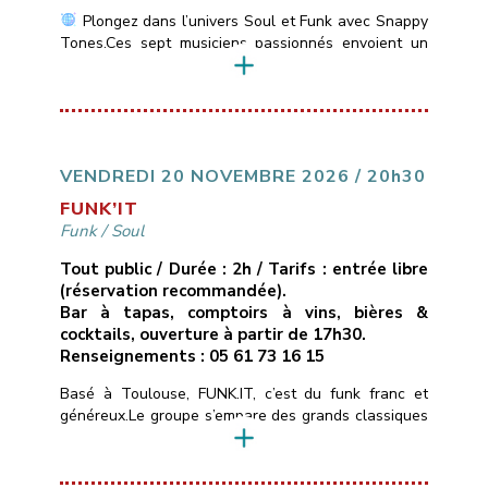
Plongez dans l’univers Soul et Funk avec Snappy
Tones.Ces sept musiciens passionnés envoient un
son vif et énergique des incontournables de la Soul
Motown: Stevie Wonder, Marvin Gaye, Jackson 5 &
du Funk: Jamiroquai, Chaka Khan, Earth, Wind &
Fire….
___________________________
Vendredi
13 novembre 2026
21H00
10€ ( avec une
conso )
Les Marins d’Eau […]
VENDREDI 20 NOVEMBRE 2026 / 20h30
FUNK’IT
Funk
/
Soul
Tout public / Durée : 2h / Tarifs : entrée libre
(réservation recommandée).
Bar à tapas, comptoirs à vins, bières &
cocktails, ouverture à partir de 17h30.
Renseignements : 05 61 73 16 15
Basé à Toulouse, FUNK.IT, c’est du funk franc et
généreux.Le groupe s’empare des grands classiques
du funk, de la soul et du groove — de Stevie
Wonder aux tubes qui ont fait l’histoire du genre —
et les réarrange à sa façon : nouveaux grooves,