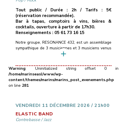
Pop
/
Rock
Tout public / Durée : 2h / Tarifs : 5€
(réservation recommandée).
Bar à tapas, comptoirs à vins, bières &
cocktails, ouverture à partir de 17h30.
Renseignements : 05 61 73 16 15
Notre groupe, RESONANCE 432, est un assemblage
sympathique de 3 musiciennes et 3 musiciens venus
d’horizons différents, et heureux de mettre en
commun leurs pratiques instrumentales.Nous
réinterprétons un répertoire éclectique de titres pop
Warning
: Uninitialized string offset 0 in
rock des dernières décennies alternant rythmes
/home/marinseasl/www/wp-
dynamiques (Eurythmics, Clash, AC/DC, …) et
content/themes/marins/marins_post_evenements.php
musiques plus intimistes (Alannah Myles, Murray
on line
281
Head, Portishead…) ainsi que […]
VENDREDI 11 DÉCEMBRE 2026 / 21h00
ELASTIC BAND
Contrebasse
/
Jazz