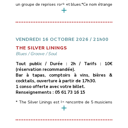
un groupe de reprises rock et blues.*Ce nom étrange
est emprunté aux paroles d’une chanson de Muddy
Waters, l’un des maîtres du blues américain,
référence commune aux 4 membres du groupe
(Pascal, Patrick, Thierry et Sébastien).*Le répertoire
des Black Cat Bones est assez large, entre […]
VENDREDI 16 OCTOBRE 2026 / 21h00
THE SILVER LININGS
Blues
/
Groove
/
Soul
Tout public / Durée : 2h / Tarifs : 10€
(réservation recommandée).
Bar à tapas, comptoirs à vins, bières &
cocktails, ouverture à partir de 17h30.
1 conso offerte avec votre billet.
Renseignements : 05 61 73 16 15
* The Silver Linings est la rencontre de 5 musiciens
de la région toulousaine qui soignent leur identité
musicale en naviguant à travers des morceaux peu
connus aux influences Blues, Soul, Rhythm & Blues
voire Funky, interprétés dans une bonne humeur et