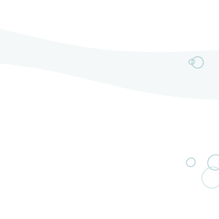
délivrent un rock moderne mariant riffs électriques
puissants et mélodies captivantes.L’année 2025
marque un tournant majeur avec l’arrivée de Jérémy
au chant et de […]