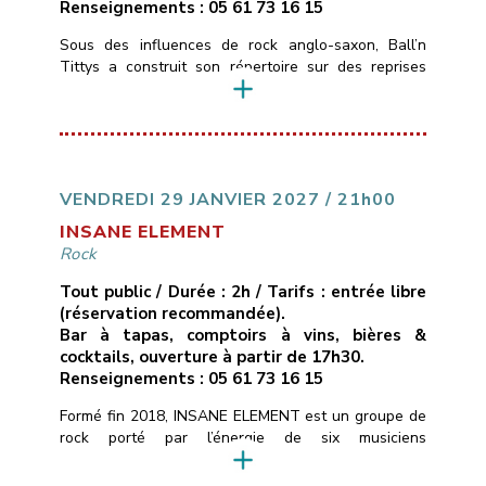
Renseignements : 05 61 73 16 15
Sous des influences de rock anglo-saxon, Ball’n
Tittys a construit son répertoire sur des reprises
atypiques, quelques classiques, des trouvailles de
faces B et une touche de Tarantino. C’est du punk
blues rock de garagiste qui sent la poussière et le
cambouis.
___________________________
Vendredi 22 janvier 2022
21H00
Libre
Les
Marins d’Eau Douce – Ramonville
05 […]
VENDREDI 29 JANVIER 2027 / 21h00
INSANE ELEMENT
Rock
Tout public / Durée : 2h / Tarifs : entrée libre
(réservation recommandée).
Bar à tapas, comptoirs à vins, bières &
cocktails, ouverture à partir de 17h30.
Renseignements : 05 61 73 16 15
Formé fin 2018, INSANE ELEMENT est un groupe de
rock porté par l’énergie de six musiciens
expérimentés.Puisant leurs racines auprès d’artistes
tels que Foo Fighters, Billy Talent et Rival Sons, ils