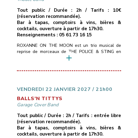
Tout public / Durée : 2h / Tarifs : 10€
(réservation recommandée).
Bar à tapas, comptoirs à vins, bières &
cocktails, ouverture à partir de 17h30.
Renseignements : 05 61 73 16 15
ROXANNE ON THE MOON est un trio musical de
reprise de morceaux de THE POLICE & STING en
mode chant/guitare, basse, batterie.Tous les styles
du répertoire de STING : POP, ROCK, SOUL,
MUSIQUE DU MONDE, REGGAE, BLUES pour 2h30
de live en direct avec énergie et émotion au rendez-
vous.
___________________________
Vendredi
15 janvier 2027
21H00
10€ avec […]
VENDREDI 22 JANVIER 2027 / 21h00
BALLS’N TITTYS
Garage Cover Band
Tout public / Durée : 2h / Tarifs : entrée libre
(réservation recommandée).
Bar à tapas, comptoirs à vins, bières &
cocktails, ouverture à partir de 17h30.