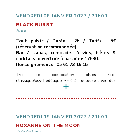
uniquement des compositions originales, quelque
part entre folk rock et stoner – des titres qui
cherchent à allier des […]
VENDREDI 08 JANVIER 2027 / 21h00
BLACK BURST
Rock
Tout public / Durée : 2h / Tarifs : 5€
(réservation recommandée).
Bar à tapas, comptoirs à vins, bières &
cocktails, ouverture à partir de 17h30.
Renseignements : 05 61 73 16 15
Trio de composition blues rock
classique/psychédélique basé à Toulouse, avec des
influences allant de Led Zepplin au Black Keys en
passant par les Rival Son, le groupe pourra aussi
varier avec des sonorités stoner plus moderne.Le
trio se compose de Timo ( basse et chant ) Merlijn (
Guitare ) Colin (Batterie) qui ont un […]
VENDREDI 15 JANVIER 2027 / 21h00
ROXANNE ON THE MOON
Tribute band