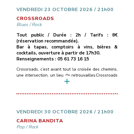
une passion communicative.* Un seul mot d’ordre :
du groove !!___________________________
VENDREDI 23 OCTOBRE 2026 / 21h00
Vendredi 16 octobre 2026
[…]
CROSSROADS
Blues
/
Rock
Tout public / Durée : 2h / Tarifs : 8€
(réservation recommandée).
Bar à tapas, comptoirs à vins, bières &
cocktails, ouverture à partir de 17h30.
Renseignements : 05 61 73 16 15
Crossroads, c’est avant tout la croisée des chemins,
une intersection, un lieu de retrouvailles.Crossroads
c’est aussi un hommage à la chanson de Calvin
Russel, chanteur et guitariste texan, qui passait
d’une ballade blues-country en guitare-voix, à des
compositions d’un blues-rock très énergiques.Les
rencontres chez les musicuens sont souvent des
jonctions métissées et bruyantes.Crossroads
VENDREDI 30 OCTOBRE 2026 / 21h00
n’échappe pas […]
CARINA BANDITA
Pop
/
Rock