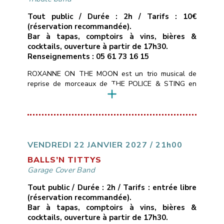
Tout public / Durée : 2h / Tarifs : 10€
(réservation recommandée).
Bar à tapas, comptoirs à vins, bières &
cocktails, ouverture à partir de 17h30.
Renseignements : 05 61 73 16 15
ROXANNE ON THE MOON est un trio musical de
reprise de morceaux de THE POLICE & STING en
mode chant/guitare, basse, batterie.Tous les styles
du répertoire de STING : POP, ROCK, SOUL,
MUSIQUE DU MONDE, REGGAE, BLUES pour 2h30
de live en direct avec énergie et émotion au rendez-
vous.
___________________________
Vendredi
15 janvier 2027
21H00
10€ avec […]
VENDREDI 22 JANVIER 2027 / 21h00
BALLS’N TITTYS
Garage Cover Band
Tout public / Durée : 2h / Tarifs : entrée libre
(réservation recommandée).
Bar à tapas, comptoirs à vins, bières &
cocktails, ouverture à partir de 17h30.