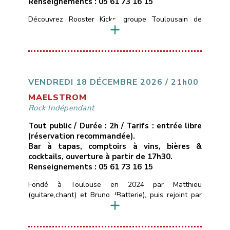
Renseignements : 05 61 73 16 15
Découvrez Rooster Kicks, groupe Toulousain de
Blues Rock, nous vous proposons de découvrir des
compositions blues rock originales et dansantes,
Formé en 2022 par Laety, David, Laura et Yohann, ce
groupe a réuni 4 passionnés de musique pour vous
faire découvrir ou redécouvrir le Rock, au sonorités
blues et pop.Nos influences et inspirations :Red Hot
VENDREDI 18 DÉCEMBRE 2026 / 21h00
Chili […]
MAELSTROM
Rock Indépendant
Tout public / Durée : 2h / Tarifs : entrée libre
(réservation recommandée).
Bar à tapas, comptoirs à vins, bières &
cocktails, ouverture à partir de 17h30.
Renseignements : 05 61 73 16 15
Fondé à Toulouse en 2024 par Matthieu
(guitare,chant) et Bruno (Batterie), puis rejoint par
Tanguy (Basse), MAELSTROM est né d’une envie
simple de pouvoir transmettre des émotions fortes
au public à travers nos morceaux.Le groupe propose