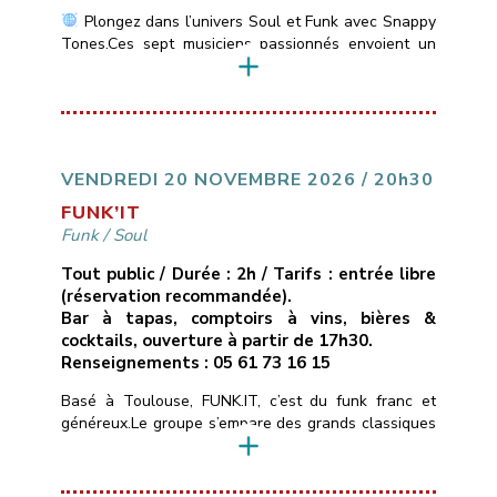
Plongez dans l’univers Soul et Funk avec Snappy
Tones.Ces sept musiciens passionnés envoient un
son vif et énergique des incontournables de la Soul
Motown: Stevie Wonder, Marvin Gaye, Jackson 5 &
du Funk: Jamiroquai, Chaka Khan, Earth, Wind &
Fire….
___________________________
Vendredi
13 novembre 2026
21H00
10€ ( avec une
conso )
Les Marins d’Eau […]
VENDREDI 20 NOVEMBRE 2026 / 20h30
FUNK’IT
Funk
/
Soul
Tout public / Durée : 2h / Tarifs : entrée libre
(réservation recommandée).
Bar à tapas, comptoirs à vins, bières &
cocktails, ouverture à partir de 17h30.
Renseignements : 05 61 73 16 15
Basé à Toulouse, FUNK.IT, c’est du funk franc et
généreux.Le groupe s’empare des grands classiques
du funk, de la soul et du groove — de Stevie
Wonder aux tubes qui ont fait l’histoire du genre —
et les réarrange à sa façon : nouveaux grooves,