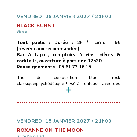
uniquement des compositions originales, quelque
part entre folk rock et stoner – des titres qui
cherchent à allier des […]
VENDREDI 08 JANVIER 2027 / 21h00
BLACK BURST
Rock
Tout public / Durée : 2h / Tarifs : 5€
(réservation recommandée).
Bar à tapas, comptoirs à vins, bières &
cocktails, ouverture à partir de 17h30.
Renseignements : 05 61 73 16 15
Trio de composition blues rock
classique/psychédélique basé à Toulouse, avec des
influences allant de Led Zepplin au Black Keys en
passant par les Rival Son, le groupe pourra aussi
varier avec des sonorités stoner plus moderne.Le
trio se compose de Timo ( basse et chant ) Merlijn (
Guitare ) Colin (Batterie) qui ont un […]
VENDREDI 15 JANVIER 2027 / 21h00
ROXANNE ON THE MOON
Tribute band