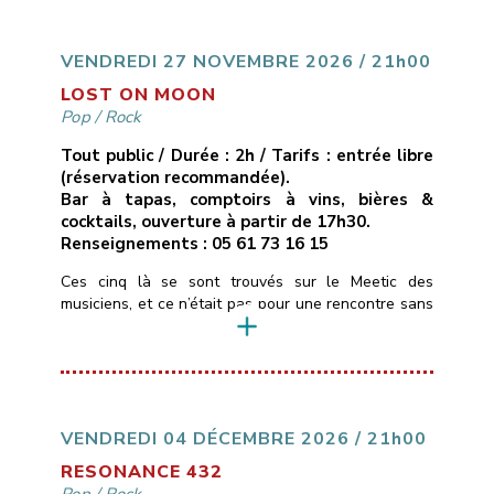
cuivres réorchestrés, ruptures inattendues.Ici, pas de
compositions, mais des reprises revisitées […]
VENDREDI 27 NOVEMBRE 2026 / 21h00
LOST ON MOON
Pop
/
Rock
Tout public / Durée : 2h / Tarifs : entrée libre
(réservation recommandée).
Bar à tapas, comptoirs à vins, bières &
cocktails, ouverture à partir de 17h30.
Renseignements : 05 61 73 16 15
Ces cinq là se sont trouvés sur le Meetic des
musiciens, et ce n’était pas pour une rencontre sans
lendemain …Ils personnalisent depuis quelques
années des standards de pop/rock (Pink Floyd,
Gossip, Muse, Fleetwood Mac, Lavilliers…) pour leur
donner des teintes Blues & Soul, tantôt calmes,
tantôt très énergiques.La voix et le violon de
Christelle […]
VENDREDI 04 DÉCEMBRE 2026 / 21h00
RESONANCE 432