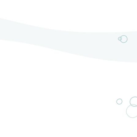
délivrent un rock moderne mariant riffs électriques
puissants et mélodies captivantes.L’année 2025
marque un tournant majeur avec l’arrivée de Jérémy
au chant et de […]