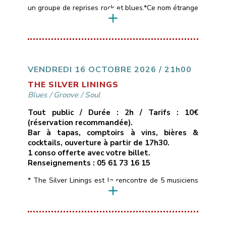
un groupe de reprises rock et blues.*Ce nom étrange
est emprunté aux paroles d’une chanson de Muddy
Waters, l’un des maîtres du blues américain,
référence commune aux 4 membres du groupe
(Pascal, Patrick, Thierry et Sébastien).*Le répertoire
des Black Cat Bones est assez large, entre […]
VENDREDI 16 OCTOBRE 2026 / 21h00
THE SILVER LININGS
Blues
/
Groove
/
Soul
Tout public / Durée : 2h / Tarifs : 10€
(réservation recommandée).
Bar à tapas, comptoirs à vins, bières &
cocktails, ouverture à partir de 17h30.
1 conso offerte avec votre billet.
Renseignements : 05 61 73 16 15
* The Silver Linings est la rencontre de 5 musiciens
de la région toulousaine qui soignent leur identité
musicale en naviguant à travers des morceaux peu
connus aux influences Blues, Soul, Rhythm & Blues
voire Funky, interprétés dans une bonne humeur et