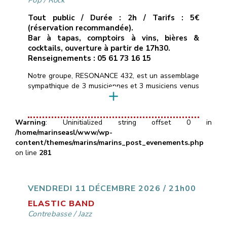
Pop
/
Rock
Tout public / Durée : 2h / Tarifs : 5€
(réservation recommandée).
Bar à tapas, comptoirs à vins, bières &
cocktails, ouverture à partir de 17h30.
Renseignements : 05 61 73 16 15
Notre groupe, RESONANCE 432, est un assemblage
sympathique de 3 musiciennes et 3 musiciens venus
d’horizons différents, et heureux de mettre en
commun leurs pratiques instrumentales.Nous
réinterprétons un répertoire éclectique de titres pop
Warning
: Uninitialized string offset 0 in
rock des dernières décennies alternant rythmes
/home/marinseasl/www/wp-
dynamiques (Eurythmics, Clash, AC/DC, …) et
content/themes/marins/marins_post_evenements.php
musiques plus intimistes (Alannah Myles, Murray
on line
281
Head, Portishead…) ainsi que […]
VENDREDI 11 DÉCEMBRE 2026 / 21h00
ELASTIC BAND
Contrebasse
/
Jazz