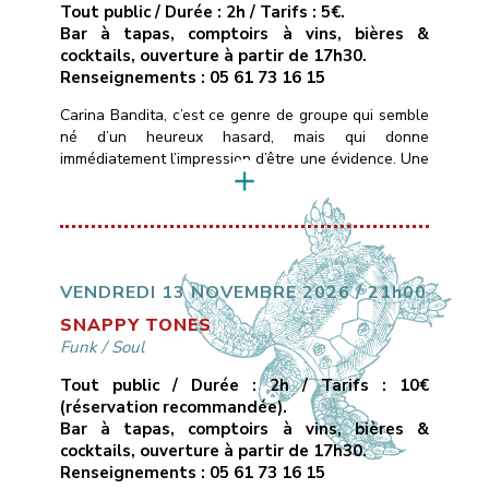
Tout public / Durée : 2h / Tarifs : 5€.
Bar à tapas, comptoirs à vins, bières &
cocktails, ouverture à partir de 17h30.
Renseignements : 05 61 73 16 15
Carina Bandita, c’est ce genre de groupe qui semble
né d’un heureux hasard, mais qui donne
immédiatement l’impression d’être une évidence. Une
formation rock dont les membres viennent de
différentes parties du monde, chacun portant dans
ses bagages un accent, une histoire, une couleur
musicale.Ce qui les uni, c’est une passion commune
pour la musique, […]
VENDREDI 13 NOVEMBRE 2026 / 21h00
SNAPPY TONES
Funk
/
Soul
Tout public / Durée : 2h / Tarifs : 10€
(réservation recommandée).
Bar à tapas, comptoirs à vins, bières &
cocktails, ouverture à partir de 17h30.
Renseignements : 05 61 73 16 15