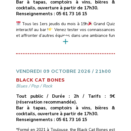
Bar à tapas, comptoirs à vins, bières &
cocktails, ouverture à partir de 17h30.
Renseignements : 05 61 73 16 15
Tous les 1ers jeudis du mois à 19h
Grand Quiz
interactif au bar !
Venez tester vos connaissances
et affronter d’autres équipes dans une ambiance fun
et conviviale.
Quiz animé par DJ Sébastien avec
boîtiers de réponse électroniques.
Au
programme :Sessions de 20 min sur des thèmes
variés : Blind Test, années 80-90-2000, Sexy Quiz,
Culture Générale, […]
VENDREDI 09 OCTOBRE 2026 / 21h00
BLACK CAT BONES
Blues
/
Pop
/
Rock
Tout public / Durée : 2h / Tarifs : 9€
(réservation recommandée).
Bar à tapas, comptoirs à vins, bières &
cocktails, ouverture à partir de 17h30.
Renseignements : 05 61 73 16 15
*Formé en 2021 à Toulouse, the Black Cat Bones est