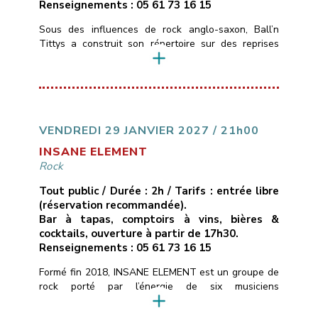
Renseignements : 05 61 73 16 15
Sous des influences de rock anglo-saxon, Ball’n
Tittys a construit son répertoire sur des reprises
atypiques, quelques classiques, des trouvailles de
faces B et une touche de Tarantino. C’est du punk
blues rock de garagiste qui sent la poussière et le
cambouis.
___________________________
Vendredi 22 janvier 2022
21H00
Libre
Les
Marins d’Eau Douce – Ramonville
05 […]
VENDREDI 29 JANVIER 2027 / 21h00
INSANE ELEMENT
Rock
Tout public / Durée : 2h / Tarifs : entrée libre
(réservation recommandée).
Bar à tapas, comptoirs à vins, bières &
cocktails, ouverture à partir de 17h30.
Renseignements : 05 61 73 16 15
Formé fin 2018, INSANE ELEMENT est un groupe de
rock porté par l’énergie de six musiciens
expérimentés.Puisant leurs racines auprès d’artistes
tels que Foo Fighters, Billy Talent et Rival Sons, ils