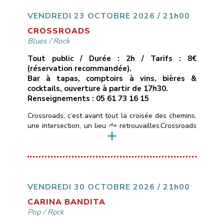
une passion communicative.* Un seul mot d’ordre :
du groove !!___________________________
VENDREDI 23 OCTOBRE 2026 / 21h00
Vendredi 16 octobre 2026
[…]
CROSSROADS
Blues
/
Rock
Tout public / Durée : 2h / Tarifs : 8€
(réservation recommandée).
Bar à tapas, comptoirs à vins, bières &
cocktails, ouverture à partir de 17h30.
Renseignements : 05 61 73 16 15
Crossroads, c’est avant tout la croisée des chemins,
une intersection, un lieu de retrouvailles.Crossroads
c’est aussi un hommage à la chanson de Calvin
Russel, chanteur et guitariste texan, qui passait
d’une ballade blues-country en guitare-voix, à des
compositions d’un blues-rock très énergiques.Les
rencontres chez les musicuens sont souvent des
jonctions métissées et bruyantes.Crossroads
VENDREDI 30 OCTOBRE 2026 / 21h00
n’échappe pas […]
CARINA BANDITA
Pop
/
Rock