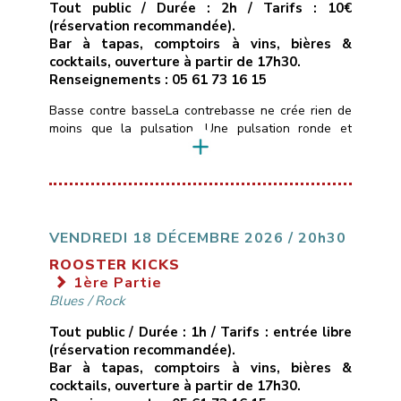
Tout public / Durée : 2h / Tarifs : 10€
(réservation recommandée).
Bar à tapas, comptoirs à vins, bières &
cocktails, ouverture à partir de 17h30.
Renseignements : 05 61 73 16 15
Basse contre basseLa contrebasse ne crée rien de
moins que la pulsation. Une pulsation ronde et
boisée, une pulsation mélodique qui construit
l’architecture musicale et guide l’ensemble du
groupe.Hommage donc à quelques contrebassistes
américains et français, let’s groove.Trompettes :
Guillaume Horgue, Bastien ServozTrombone :
Guillaume CerettoSaxophones : Michel Itier, Simon
VENDREDI 18 DÉCEMBRE 2026 / 20h30
RizzettoPiano : Olivier SabatierBasses : Bruno
ROOSTER KICKS
MamdyBatterie : Jéremy Morello
1ère Partie
___________________________
Vendredi […]
Blues
/
Rock
Tout public / Durée : 1h / Tarifs : entrée libre
(réservation recommandée).
Bar à tapas, comptoirs à vins, bières &
cocktails, ouverture à partir de 17h30.