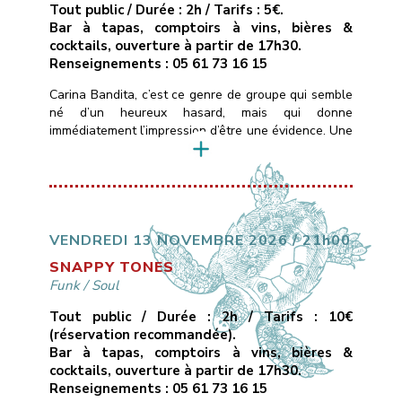
Tout public / Durée : 2h / Tarifs : 5€.
Bar à tapas, comptoirs à vins, bières &
cocktails, ouverture à partir de 17h30.
Renseignements : 05 61 73 16 15
Carina Bandita, c’est ce genre de groupe qui semble
né d’un heureux hasard, mais qui donne
immédiatement l’impression d’être une évidence. Une
formation rock dont les membres viennent de
différentes parties du monde, chacun portant dans
ses bagages un accent, une histoire, une couleur
musicale.Ce qui les uni, c’est une passion commune
pour la musique, […]
VENDREDI 13 NOVEMBRE 2026 / 21h00
SNAPPY TONES
Funk
/
Soul
Tout public / Durée : 2h / Tarifs : 10€
(réservation recommandée).
Bar à tapas, comptoirs à vins, bières &
cocktails, ouverture à partir de 17h30.
Renseignements : 05 61 73 16 15