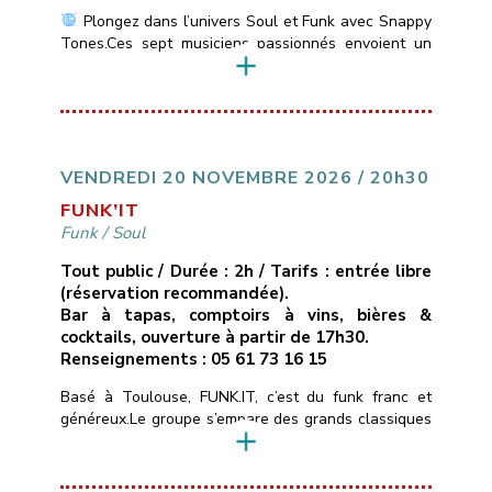
Plongez dans l’univers Soul et Funk avec Snappy
Tones.Ces sept musiciens passionnés envoient un
son vif et énergique des incontournables de la Soul
Motown: Stevie Wonder, Marvin Gaye, Jackson 5 &
du Funk: Jamiroquai, Chaka Khan, Earth, Wind &
Fire….
___________________________
Vendredi
13 novembre 2026
21H00
10€ ( avec une
conso )
Les Marins d’Eau […]
VENDREDI 20 NOVEMBRE 2026 / 20h30
FUNK’IT
Funk
/
Soul
Tout public / Durée : 2h / Tarifs : entrée libre
(réservation recommandée).
Bar à tapas, comptoirs à vins, bières &
cocktails, ouverture à partir de 17h30.
Renseignements : 05 61 73 16 15
Basé à Toulouse, FUNK.IT, c’est du funk franc et
généreux.Le groupe s’empare des grands classiques
du funk, de la soul et du groove — de Stevie
Wonder aux tubes qui ont fait l’histoire du genre —
et les réarrange à sa façon : nouveaux grooves,