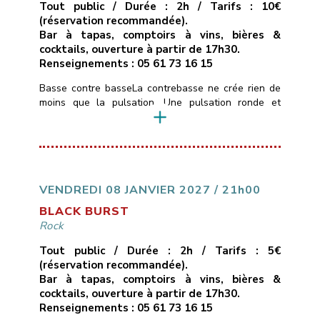
Tout public / Durée : 2h / Tarifs : 10€
(réservation recommandée).
Bar à tapas, comptoirs à vins, bières &
cocktails, ouverture à partir de 17h30.
Renseignements : 05 61 73 16 15
Basse contre basseLa contrebasse ne crée rien de
moins que la pulsation. Une pulsation ronde et
boisée, une pulsation mélodique qui construit
l’architecture musicale et guide l’ensemble du
groupe.Hommage donc à quelques contrebassistes
américains et français, let’s groove.Trompettes :
Guillaume Horgue, Bastien ServozTrombone :
Guillaume CerettoSaxophones : Michel Itier, Simon
VENDREDI 08 JANVIER 2027 / 21h00
RizzettoPiano : Olivier SabatierBasses : Bruno
BLACK BURST
MamdyBatterie : Jéremy Morello
Rock
___________________________
Vendredi […]
Tout public / Durée : 2h / Tarifs : 5€
(réservation recommandée).
Bar à tapas, comptoirs à vins, bières &
cocktails, ouverture à partir de 17h30.
Renseignements : 05 61 73 16 15