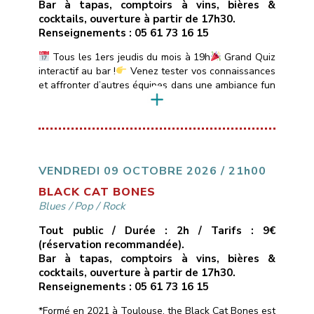
Bar à tapas, comptoirs à vins, bières &
cocktails, ouverture à partir de 17h30.
Renseignements : 05 61 73 16 15
Tous les 1ers jeudis du mois à 19h
Grand Quiz
interactif au bar !
Venez tester vos connaissances
et affronter d’autres équipes dans une ambiance fun
et conviviale.
Quiz animé par DJ Sébastien avec
boîtiers de réponse électroniques.
Au
programme :Sessions de 20 min sur des thèmes
variés : Blind Test, années 80-90-2000, Sexy Quiz,
Culture Générale, […]
VENDREDI 09 OCTOBRE 2026 / 21h00
BLACK CAT BONES
Blues
/
Pop
/
Rock
Tout public / Durée : 2h / Tarifs : 9€
(réservation recommandée).
Bar à tapas, comptoirs à vins, bières &
cocktails, ouverture à partir de 17h30.
Renseignements : 05 61 73 16 15
*Formé en 2021 à Toulouse, the Black Cat Bones est