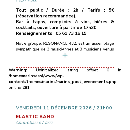
Pop
/
Rock
Tout public / Durée : 2h / Tarifs : 5€
(réservation recommandée).
Bar à tapas, comptoirs à vins, bières &
cocktails, ouverture à partir de 17h30.
Renseignements : 05 61 73 16 15
Notre groupe, RESONANCE 432, est un assemblage
sympathique de 3 musiciennes et 3 musiciens venus
d’horizons différents, et heureux de mettre en
commun leurs pratiques instrumentales.Nous
réinterprétons un répertoire éclectique de titres pop
Warning
: Uninitialized string offset 0 in
rock des dernières décennies alternant rythmes
/home/marinseasl/www/wp-
dynamiques (Eurythmics, Clash, AC/DC, …) et
content/themes/marins/marins_post_evenements.php
musiques plus intimistes (Alannah Myles, Murray
on line
281
Head, Portishead…) ainsi que […]
VENDREDI 11 DÉCEMBRE 2026 / 21h00
ELASTIC BAND
Contrebasse
/
Jazz