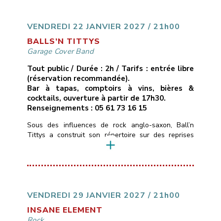
de live en direct avec énergie et émotion au rendez-
vous.
___________________________
Vendredi
15 janvier 2027
21H00
10€ avec […]
VENDREDI 22 JANVIER 2027 / 21h00
BALLS’N TITTYS
Garage Cover Band
Tout public / Durée : 2h / Tarifs : entrée libre
(réservation recommandée).
Bar à tapas, comptoirs à vins, bières &
cocktails, ouverture à partir de 17h30.
Renseignements : 05 61 73 16 15
Sous des influences de rock anglo-saxon, Ball’n
Tittys a construit son répertoire sur des reprises
atypiques, quelques classiques, des trouvailles de
faces B et une touche de Tarantino. C’est du punk
blues rock de garagiste qui sent la poussière et le
cambouis.
___________________________
Vendredi 22 janvier 2022
21H00
Libre
Les
Marins d’Eau Douce – Ramonville
05 […]
VENDREDI 29 JANVIER 2027 / 21h00
INSANE ELEMENT
Rock