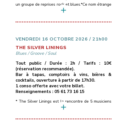
un groupe de reprises rock et blues.*Ce nom étrange
est emprunté aux paroles d’une chanson de Muddy
Waters, l’un des maîtres du blues américain,
référence commune aux 4 membres du groupe
(Pascal, Patrick, Thierry et Sébastien).*Le répertoire
des Black Cat Bones est assez large, entre […]
VENDREDI 16 OCTOBRE 2026 / 21h00
THE SILVER LININGS
Blues
/
Groove
/
Soul
Tout public / Durée : 2h / Tarifs : 10€
(réservation recommandée).
Bar à tapas, comptoirs à vins, bières &
cocktails, ouverture à partir de 17h30.
1 conso offerte avec votre billet.
Renseignements : 05 61 73 16 15
* The Silver Linings est la rencontre de 5 musiciens
de la région toulousaine qui soignent leur identité
musicale en naviguant à travers des morceaux peu
connus aux influences Blues, Soul, Rhythm & Blues
voire Funky, interprétés dans une bonne humeur et