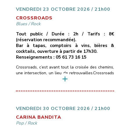
une passion communicative.* Un seul mot d’ordre :
du groove !!___________________________
VENDREDI 23 OCTOBRE 2026 / 21h00
Vendredi 16 octobre 2026
[…]
CROSSROADS
Blues
/
Rock
Tout public / Durée : 2h / Tarifs : 8€
(réservation recommandée).
Bar à tapas, comptoirs à vins, bières &
cocktails, ouverture à partir de 17h30.
Renseignements : 05 61 73 16 15
Crossroads, c’est avant tout la croisée des chemins,
une intersection, un lieu de retrouvailles.Crossroads
c’est aussi un hommage à la chanson de Calvin
Russel, chanteur et guitariste texan, qui passait
d’une ballade blues-country en guitare-voix, à des
compositions d’un blues-rock très énergiques.Les
rencontres chez les musicuens sont souvent des
jonctions métissées et bruyantes.Crossroads
VENDREDI 30 OCTOBRE 2026 / 21h00
n’échappe pas […]
CARINA BANDITA
Pop
/
Rock