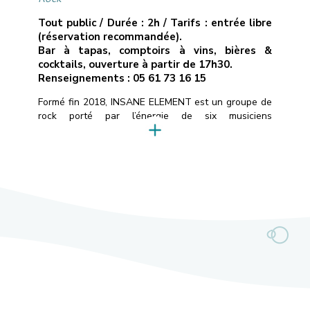
Tout public / Durée : 2h / Tarifs : entrée libre
(réservation recommandée).
Bar à tapas, comptoirs à vins, bières &
cocktails, ouverture à partir de 17h30.
Renseignements : 05 61 73 16 15
Formé fin 2018, INSANE ELEMENT est un groupe de
rock porté par l’énergie de six musiciens
expérimentés.Puisant leurs racines auprès d’artistes
tels que Foo Fighters, Billy Talent et Rival Sons, ils
délivrent un rock moderne mariant riffs électriques
puissants et mélodies captivantes.L’année 2025
marque un tournant majeur avec l’arrivée de Jérémy
au chant et de […]