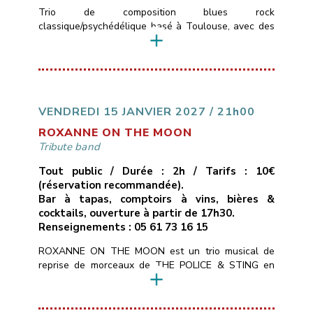
Trio de composition blues rock
classique/psychédélique basé à Toulouse, avec des
influences allant de Led Zepplin au Black Keys en
passant par les Rival Son, le groupe pourra aussi
varier avec des sonorités stoner plus moderne.Le
trio se compose de Timo ( basse et chant ) Merlijn (
Guitare ) Colin (Batterie) qui ont un […]
VENDREDI 15 JANVIER 2027 / 21h00
ROXANNE ON THE MOON
Tribute band
Tout public / Durée : 2h / Tarifs : 10€
(réservation recommandée).
Bar à tapas, comptoirs à vins, bières &
cocktails, ouverture à partir de 17h30.
Renseignements : 05 61 73 16 15
ROXANNE ON THE MOON est un trio musical de
reprise de morceaux de THE POLICE & STING en
mode chant/guitare, basse, batterie.Tous les styles
du répertoire de STING : POP, ROCK, SOUL,
MUSIQUE DU MONDE, REGGAE, BLUES pour 2h30