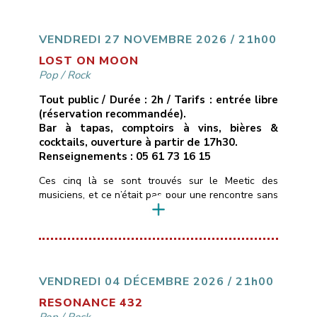
cuivres réorchestrés, ruptures inattendues.Ici, pas de
compositions, mais des reprises revisitées […]
VENDREDI 27 NOVEMBRE 2026 / 21h00
LOST ON MOON
Pop
/
Rock
Tout public / Durée : 2h / Tarifs : entrée libre
(réservation recommandée).
Bar à tapas, comptoirs à vins, bières &
cocktails, ouverture à partir de 17h30.
Renseignements : 05 61 73 16 15
Ces cinq là se sont trouvés sur le Meetic des
musiciens, et ce n’était pas pour une rencontre sans
lendemain …Ils personnalisent depuis quelques
années des standards de pop/rock (Pink Floyd,
Gossip, Muse, Fleetwood Mac, Lavilliers…) pour leur
donner des teintes Blues & Soul, tantôt calmes,
tantôt très énergiques.La voix et le violon de
Christelle […]
VENDREDI 04 DÉCEMBRE 2026 / 21h00
RESONANCE 432