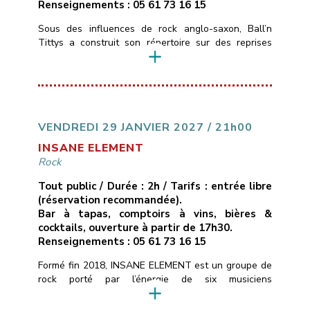
Renseignements : 05 61 73 16 15
Sous des influences de rock anglo-saxon, Ball’n
Tittys a construit son répertoire sur des reprises
atypiques, quelques classiques, des trouvailles de
faces B et une touche de Tarantino. C’est du punk
blues rock de garagiste qui sent la poussière et le
cambouis.
___________________________
Vendredi 22 janvier 2022
21H00
Libre
Les
Marins d’Eau Douce – Ramonville
05 […]
VENDREDI 29 JANVIER 2027 / 21h00
INSANE ELEMENT
Rock
Tout public / Durée : 2h / Tarifs : entrée libre
(réservation recommandée).
Bar à tapas, comptoirs à vins, bières &
cocktails, ouverture à partir de 17h30.
Renseignements : 05 61 73 16 15
Formé fin 2018, INSANE ELEMENT est un groupe de
rock porté par l’énergie de six musiciens
expérimentés.Puisant leurs racines auprès d’artistes
tels que Foo Fighters, Billy Talent et Rival Sons, ils