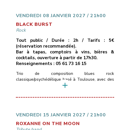
uniquement des compositions originales, quelque
part entre folk rock et stoner – des titres qui
cherchent à allier des […]
VENDREDI 08 JANVIER 2027 / 21h00
BLACK BURST
Rock
Tout public / Durée : 2h / Tarifs : 5€
(réservation recommandée).
Bar à tapas, comptoirs à vins, bières &
cocktails, ouverture à partir de 17h30.
Renseignements : 05 61 73 16 15
Trio de composition blues rock
classique/psychédélique basé à Toulouse, avec des
influences allant de Led Zepplin au Black Keys en
passant par les Rival Son, le groupe pourra aussi
varier avec des sonorités stoner plus moderne.Le
trio se compose de Timo ( basse et chant ) Merlijn (
Guitare ) Colin (Batterie) qui ont un […]
VENDREDI 15 JANVIER 2027 / 21h00
ROXANNE ON THE MOON
Tribute band