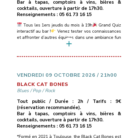
Bar à tapas, comptoirs à vins, bières &
cocktails, ouverture à partir de 17h30.
Renseignements : 05 61 73 16 15
Tous les 1ers jeudis du mois à 19h
Grand Quiz
interactif au bar !
Venez tester vos connaissances
et affronter d’autres équipes dans une ambiance fun
et conviviale.
Quiz animé par DJ Sébastien avec
boîtiers de réponse électroniques.
Au
programme :Sessions de 20 min sur des thèmes
variés : Blind Test, années 80-90-2000, Sexy Quiz,
Culture Générale, […]
VENDREDI 09 OCTOBRE 2026 / 21h00
BLACK CAT BONES
Blues
/
Pop
/
Rock
Tout public / Durée : 2h / Tarifs : 9€
(réservation recommandée).
Bar à tapas, comptoirs à vins, bières &
cocktails, ouverture à partir de 17h30.
Renseignements : 05 61 73 16 15
*Formé en 2021 à Toulouse, the Black Cat Bones est