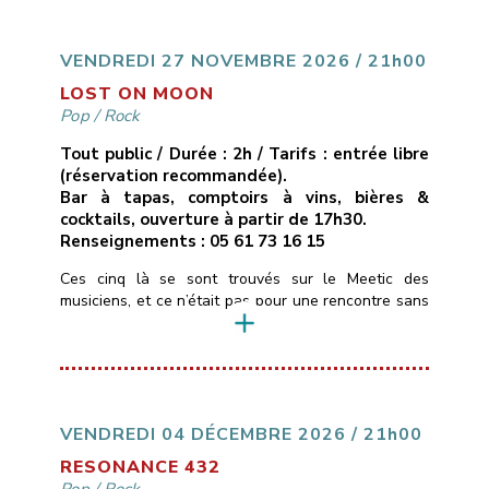
cuivres réorchestrés, ruptures inattendues.Ici, pas de
compositions, mais des reprises revisitées […]
VENDREDI 27 NOVEMBRE 2026 / 21h00
LOST ON MOON
Pop
/
Rock
Tout public / Durée : 2h / Tarifs : entrée libre
(réservation recommandée).
Bar à tapas, comptoirs à vins, bières &
cocktails, ouverture à partir de 17h30.
Renseignements : 05 61 73 16 15
Ces cinq là se sont trouvés sur le Meetic des
musiciens, et ce n’était pas pour une rencontre sans
lendemain …Ils personnalisent depuis quelques
années des standards de pop/rock (Pink Floyd,
Gossip, Muse, Fleetwood Mac, Lavilliers…) pour leur
donner des teintes Blues & Soul, tantôt calmes,
tantôt très énergiques.La voix et le violon de
Christelle […]
VENDREDI 04 DÉCEMBRE 2026 / 21h00
RESONANCE 432