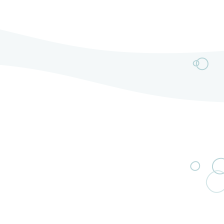
délivrent un rock moderne mariant riffs électriques
puissants et mélodies captivantes.L’année 2025
marque un tournant majeur avec l’arrivée de Jérémy
au chant et de […]