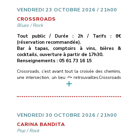
une passion communicative.* Un seul mot d’ordre :
du groove !!___________________________
VENDREDI 23 OCTOBRE 2026 / 21h00
Vendredi 16 octobre 2026
[…]
CROSSROADS
Blues
/
Rock
Tout public / Durée : 2h / Tarifs : 8€
(réservation recommandée).
Bar à tapas, comptoirs à vins, bières &
cocktails, ouverture à partir de 17h30.
Renseignements : 05 61 73 16 15
Crossroads, c’est avant tout la croisée des chemins,
une intersection, un lieu de retrouvailles.Crossroads
c’est aussi un hommage à la chanson de Calvin
Russel, chanteur et guitariste texan, qui passait
d’une ballade blues-country en guitare-voix, à des
compositions d’un blues-rock très énergiques.Les
rencontres chez les musicuens sont souvent des
jonctions métissées et bruyantes.Crossroads
VENDREDI 30 OCTOBRE 2026 / 21h00
n’échappe pas […]
CARINA BANDITA
Pop
/
Rock