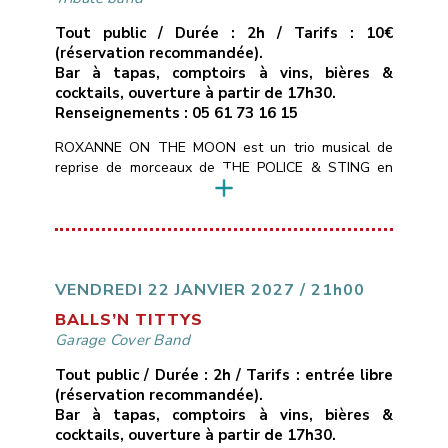
Tout public / Durée : 2h / Tarifs : 10€
(réservation recommandée).
Bar à tapas, comptoirs à vins, bières &
cocktails, ouverture à partir de 17h30.
Renseignements : 05 61 73 16 15
ROXANNE ON THE MOON est un trio musical de
reprise de morceaux de THE POLICE & STING en
mode chant/guitare, basse, batterie.Tous les styles
du répertoire de STING : POP, ROCK, SOUL,
MUSIQUE DU MONDE, REGGAE, BLUES pour 2h30
de live en direct avec énergie et émotion au rendez-
vous.
___________________________
Vendredi
15 janvier 2027
21H00
10€ avec […]
VENDREDI 22 JANVIER 2027 / 21h00
BALLS’N TITTYS
Garage Cover Band
Tout public / Durée : 2h / Tarifs : entrée libre
(réservation recommandée).
Bar à tapas, comptoirs à vins, bières &
cocktails, ouverture à partir de 17h30.