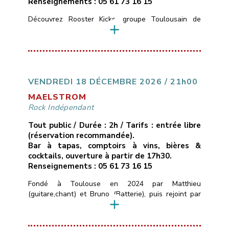
Renseignements : 05 61 73 16 15
Découvrez Rooster Kicks, groupe Toulousain de
Blues Rock, nous vous proposons de découvrir des
compositions blues rock originales et dansantes,
Formé en 2022 par Laety, David, Laura et Yohann, ce
groupe a réuni 4 passionnés de musique pour vous
faire découvrir ou redécouvrir le Rock, au sonorités
blues et pop.Nos influences et inspirations :Red Hot
VENDREDI 18 DÉCEMBRE 2026 / 21h00
Chili […]
MAELSTROM
Rock Indépendant
Tout public / Durée : 2h / Tarifs : entrée libre
(réservation recommandée).
Bar à tapas, comptoirs à vins, bières &
cocktails, ouverture à partir de 17h30.
Renseignements : 05 61 73 16 15
Fondé à Toulouse en 2024 par Matthieu
(guitare,chant) et Bruno (Batterie), puis rejoint par
Tanguy (Basse), MAELSTROM est né d’une envie
simple de pouvoir transmettre des émotions fortes
au public à travers nos morceaux.Le groupe propose