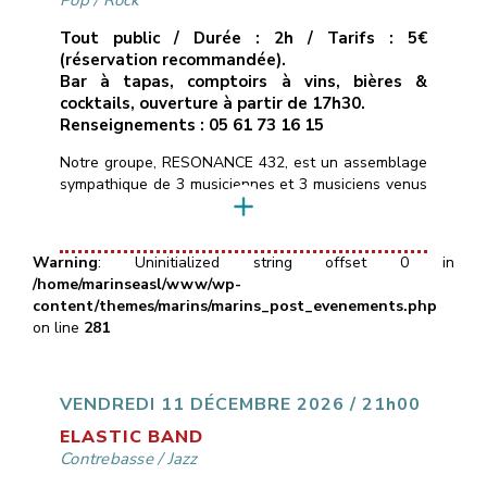
Pop
/
Rock
Tout public / Durée : 2h / Tarifs : 5€
(réservation recommandée).
Bar à tapas, comptoirs à vins, bières &
cocktails, ouverture à partir de 17h30.
Renseignements : 05 61 73 16 15
Notre groupe, RESONANCE 432, est un assemblage
sympathique de 3 musiciennes et 3 musiciens venus
d’horizons différents, et heureux de mettre en
commun leurs pratiques instrumentales.Nous
réinterprétons un répertoire éclectique de titres pop
Warning
: Uninitialized string offset 0 in
rock des dernières décennies alternant rythmes
/home/marinseasl/www/wp-
dynamiques (Eurythmics, Clash, AC/DC, …) et
content/themes/marins/marins_post_evenements.php
musiques plus intimistes (Alannah Myles, Murray
on line
281
Head, Portishead…) ainsi que […]
VENDREDI 11 DÉCEMBRE 2026 / 21h00
ELASTIC BAND
Contrebasse
/
Jazz