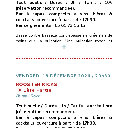
Tout public / Durée : 2h / Tarifs : 10€
(réservation recommandée).
Bar à tapas, comptoirs à vins, bières &
cocktails, ouverture à partir de 17h30.
Renseignements : 05 61 73 16 15
Basse contre basseLa contrebasse ne crée rien de
moins que la pulsation. Une pulsation ronde et
boisée, une pulsation mélodique qui construit
l’architecture musicale et guide l’ensemble du
groupe.Hommage donc à quelques contrebassistes
américains et français, let’s groove.Trompettes :
Guillaume Horgue, Bastien ServozTrombone :
Guillaume CerettoSaxophones : Michel Itier, Simon
VENDREDI 18 DÉCEMBRE 2026 / 20h30
RizzettoPiano : Olivier SabatierBasses : Bruno
ROOSTER KICKS
MamdyBatterie : Jéremy Morello
1ère Partie
___________________________
Vendredi […]
Blues
/
Rock
Tout public / Durée : 1h / Tarifs : entrée libre
(réservation recommandée).
Bar à tapas, comptoirs à vins, bières &
cocktails, ouverture à partir de 17h30.