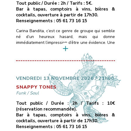
Tout public / Durée : 2h / Tarifs : 5€.
Bar à tapas, comptoirs à vins, bières &
cocktails, ouverture à partir de 17h30.
Renseignements : 05 61 73 16 15
Carina Bandita, c’est ce genre de groupe qui semble
né d’un heureux hasard, mais qui donne
immédiatement l’impression d’être une évidence. Une
formation rock dont les membres viennent de
différentes parties du monde, chacun portant dans
ses bagages un accent, une histoire, une couleur
musicale.Ce qui les uni, c’est une passion commune
pour la musique, […]
VENDREDI 13 NOVEMBRE 2026 / 21h00
SNAPPY TONES
Funk
/
Soul
Tout public / Durée : 2h / Tarifs : 10€
(réservation recommandée).
Bar à tapas, comptoirs à vins, bières &
cocktails, ouverture à partir de 17h30.
Renseignements : 05 61 73 16 15