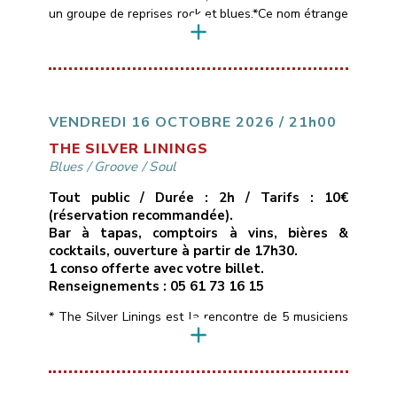
un groupe de reprises rock et blues.*Ce nom étrange
est emprunté aux paroles d’une chanson de Muddy
Waters, l’un des maîtres du blues américain,
référence commune aux 4 membres du groupe
(Pascal, Patrick, Thierry et Sébastien).*Le répertoire
des Black Cat Bones est assez large, entre […]
VENDREDI 16 OCTOBRE 2026 / 21h00
THE SILVER LININGS
Blues
/
Groove
/
Soul
Tout public / Durée : 2h / Tarifs : 10€
(réservation recommandée).
Bar à tapas, comptoirs à vins, bières &
cocktails, ouverture à partir de 17h30.
1 conso offerte avec votre billet.
Renseignements : 05 61 73 16 15
* The Silver Linings est la rencontre de 5 musiciens
de la région toulousaine qui soignent leur identité
musicale en naviguant à travers des morceaux peu
connus aux influences Blues, Soul, Rhythm & Blues
voire Funky, interprétés dans une bonne humeur et