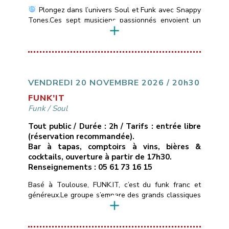
Plongez dans l’univers Soul et Funk avec Snappy
Tones.Ces sept musiciens passionnés envoient un
son vif et énergique des incontournables de la Soul
Motown: Stevie Wonder, Marvin Gaye, Jackson 5 &
du Funk: Jamiroquai, Chaka Khan, Earth, Wind &
Fire….
___________________________
Vendredi
13 novembre 2026
21H00
10€ ( avec une
conso )
Les Marins d’Eau […]
VENDREDI 20 NOVEMBRE 2026 / 20h30
FUNK’IT
Funk
/
Soul
Tout public / Durée : 2h / Tarifs : entrée libre
(réservation recommandée).
Bar à tapas, comptoirs à vins, bières &
cocktails, ouverture à partir de 17h30.
Renseignements : 05 61 73 16 15
Basé à Toulouse, FUNK.IT, c’est du funk franc et
généreux.Le groupe s’empare des grands classiques
du funk, de la soul et du groove — de Stevie
Wonder aux tubes qui ont fait l’histoire du genre —
et les réarrange à sa façon : nouveaux grooves,