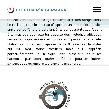
AEGIDE
MARINS D’EAU DOUCE
De la chanson française, AEGIDE garde les mots, leur sens,
leurs jeux et leur poésie. Dans la folk il puise la simplicité,
l’authenticité et le message contestataire des songmakers.
Le rock est pour lui un état d’esprit et un mode d’expression
universel où l’énergie et la sincérité sont essentielles. Quant
à la musique pop, elle lui apporte des mélodies efficaces,
des refrains qui sonnent et qui restent gravés dans la tête.
Outre ces influences majeures, AEGIDE s’inspire de styles
qui lui sont moins familiers mais qu’il apprécie
particulièrement: la musique dite classique pour les
harmonies plus sophistiquées et l’électro pour les timbres
synthétiques ou encore les ambiances sonores.