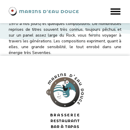
AMAROK
MARINS D’EAU DOUCE
Amarok est un groupe composé de 4 musiciens
autodidactes, style Rock - Pop Rock, jouant des reprises (de
1970 à nos jours) et quelques compositions. De nombreuses
reprises de titres souvent très connus, toujours pêchus et
sur un panel assez large du Rock, vous ferons voyager à
travers les générations. Les compositions expriment, quant à
elles, une grande sensibilité, le tout enrobé dans une
énergie très Seventies.
BRASSERIE
RESTAURANT
BAR À TAPAS