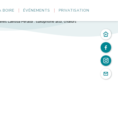
À BOIRE
ÉVÉNEMENTS
PRIVATISATION
endre au sérieux. Cette belle histoire démarre en 2017
u Serres : chant, guitare Thomas Ben : Guitare Stéphane
aves Laetitia Peraldi : saxophone alto, chœurs