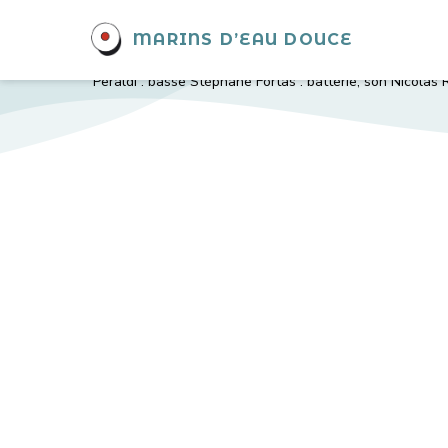
BARAKA GROOVE
MARINS D’EAU DOUCE
"Baraka’Groove c’est avant tout la belle rencontre de
avec un répertoire composé exclusivement de reprises, 
Peraldi : basse Stéphane Fortas : batterie, son Nicolas