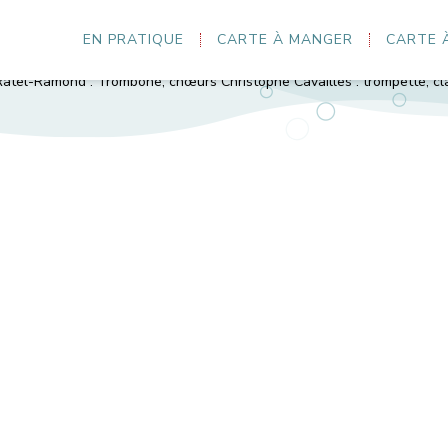
EN PRATIQUE
CARTE À MANGER
CARTE 
 7 musiciens du Lauragais qui partagent la même passion sans se pr
mais aujourd’hui les compositions commencent à voir le jour... Mathie
 Ratel-Ramond : Trombone, chœurs Christophe Cavailles : trompette, cl