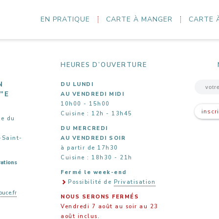
EN PRATIQUE
CARTE À MANGER
CARTE 
HEURES D’OUVERTURE
N
DU LUNDI
5”E
AU VENDREDI MIDI
10h00 - 15h00
inscr
Cuisine : 12h - 13h45
ue du
DU MERCREDI
-Saint-
AU VENDREDI SOIR
à partir de 17h30
Cuisine : 18h30 - 21h
ations
Fermé le week-end
Possibilité de
Privatisation
uce.fr
NOUS SERONS FERMÉS
Vendredi 7 août au soir au 23
août inclus.