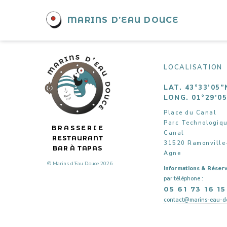
Conseil des Jeunes
MARINS D’EAU DOUCE
LOCALISATION
LAT. 43°33’05”
LONG. 01°29’0
Place du Canal
Parc Technologiq
BRASSERIE
Canal
RESTAURANT
31520 Ramonville
BAR À TAPAS
Agne
© Marins d’Eau Douce 2026
Informations & Réserv
par téléphone :
05 61 73 16 15
contact@marins-eau-do