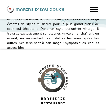
DJ Moogly
MARINS D’EAU DOUCE
Des musiques électroniques, jusqu’à la soul, le jazz, en
passant par la britpop, rock, reggae/ragga, hip hop, indie, Dj
Moogly - Dj activiste depuis plus de 20 ans - brasse un large
éventail de styles musicaux, pour le plus grand plaisir de
ceux qui l’écoutent. Dans un style puriste et vintage, il
travaille exclusivement sur platines vinyle en enchaînant, en
mixant, en réinventant les galettes les unes après les
autres. Ses mixs sont à son image : sympathiques, cool et
accessibles.
BRASSERIE
RESTAURANT