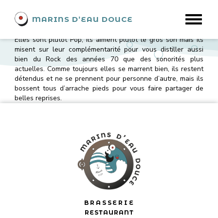
NO TIPS
MARINS D’EAU DOUCE
NO TIPS La Blonde, la Brune et les 4 truands se sont
rejoints en 2016, tous portés par l’envie de jouer ensemble.
Elles sont plutôt Pop, ils aiment plutôt le gros son mais ils
misent sur leur complémentarité pour vous distiller aussi
bien du Rock des années 70 que des sonorités plus
actuelles. Comme toujours elles se marrent bien, ils restent
détendus et ne se prennent pour personne d’autre, mais ils
bossent tous d’arrache pieds pour vous faire partager de
belles reprises.
BRASSERIE
RESTAURANT