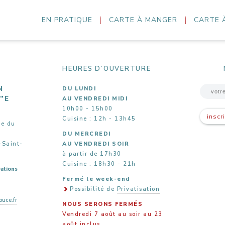
EN PRATIQUE
CARTE À MANGER
CARTE 
nfluences modernes : Lenny kravitz, Muse..., mais aussi pop : Puggy, Br
HEURES D’OUVERTURE
N
DU LUNDI
5”E
AU VENDREDI MIDI
10h00 - 15h00
inscr
Cuisine : 12h - 13h45
ue du
DU MERCREDI
-Saint-
AU VENDREDI SOIR
à partir de 17h30
Cuisine : 18h30 - 21h
ations
Fermé le week-end
Possibilité de
Privatisation
uce.fr
NOUS SERONS FERMÉS
Vendredi 7 août au soir au 23
août inclus.