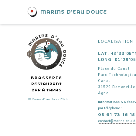
SOLINDI
MARINS D’EAU DOUCE
Fondé en 2015, le groupe propose des reprises rock aux i
LOCALISATION
LAT. 43°33’05”
LONG. 01°29’0
Place du Canal
Parc Technologiq
BRASSERIE
Canal
RESTAURANT
31520 Ramonville
BAR À TAPAS
Agne
© Marins d’Eau Douce 2026
Informations & Réserv
par téléphone :
05 61 73 16 15
contact@marins-eau-do