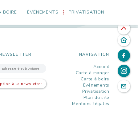
À BOIRE
ÉVÉNEMENTS
PRIVATISATION
t), avec Jérémy Cazorla (batterie) et Sylvain Blanquet
nt est chaud brûlant. Pas question de Métal ou de Hard-
NEWSLETTER
NAVIGATION
Accueil
Carte à manger
Carte à boire
iption à la newsletter
Événements
Privatisation
Plan du site
Mentions légales