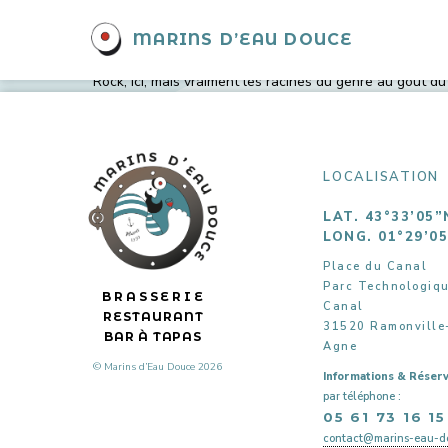
THOMAS SARRODIE & Bi
MARINS D’EAU DOUCE
Thomas Sarrodie Group Soirée spéciale lancement du tr
(basse) Ou, comment le Blues et le Rock gorgés de feel
Rock, ici, mais vraiment les racines du genre au gout du 
LOCALISATION
LAT. 43°33’05”
LONG. 01°29’0
Place du Canal
Parc Technologiq
BRASSERIE
Canal
RESTAURANT
31520 Ramonville
BAR À TAPAS
Agne
© Marins d’Eau Douce 2026
Informations & Réserv
par téléphone :
05 61 73 16 15
contact@marins-eau-do