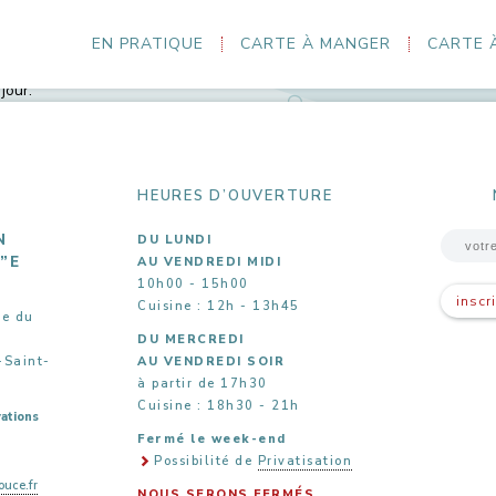
-Polar Blues
EN PRATIQUE
CARTE À MANGER
CARTE 
oisième album de ce groupe créé par Thomas Sarrodie (guitare et chan
ing viennent vous séduire avec un talent certain, ça groove et le cha
jour.
HEURES D’OUVERTURE
N
DU LUNDI
5”E
AU VENDREDI MIDI
10h00 - 15h00
inscr
Cuisine : 12h - 13h45
ue du
DU MERCREDI
-Saint-
AU VENDREDI SOIR
à partir de 17h30
Cuisine : 18h30 - 21h
ations
Fermé le week-end
Possibilité de
Privatisation
uce.fr
NOUS SERONS FERMÉS